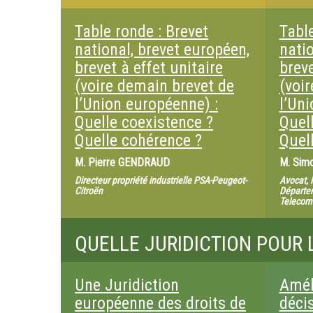
Table ronde : Brevet
Table
national, brevet européen,
natio
brevet à effet unitaire
breve
(voire demain brevet de
(voi
l’Union européenne) :
l’Un
Quelle coexistence ?
Quel
Quelle cohérence ?
Quel
M.
Pierre GENDRAUD
M.
Simo
Directeur propriété industrielle PSA-Peugeot-
Avocat, 
Citroën
Départem
Telecom
QUELLE JURIDICTION POUR 
Une Juridiction
Amél
européenne des droits de
décis