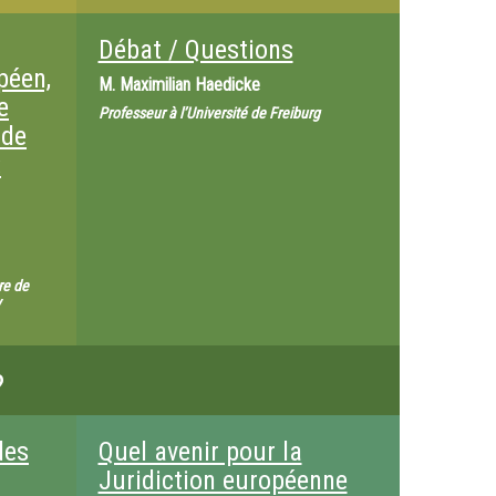
Débat / Questions
péen,
M.
Maximilian Haedicke
e
Professeur à l’Université de Freiburg
 de
:
re de
y
?
des
Quel avenir pour la
Juridiction européenne