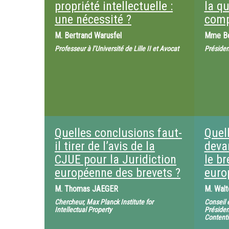
propriété intellectuelle :
la q
une nécessité ?
comp
M.
Bertrand Warusfel
Mme
B
Professeur à l’Université de Lille II et Avocat
Présiden
Quelles conclusions faut-
Quel
il tirer de l’avis de la
devan
CJUE pour la Juridiction
le br
européenne des brevets ?
euro
M.
Thomas JAEGER
M.
Wal
Chercheur, Max Planck Institute for
Conseil e
Intellectual Property
Présiden
Contenti