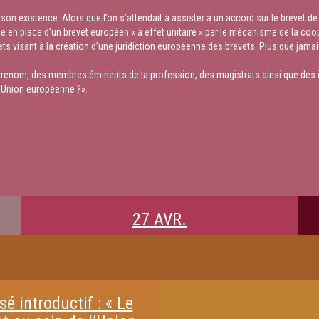
n existence. Alors que l’on s’attendait à assister à un accord sur le brevet de 
mise en place d’un brevet européen « à effet unitaire » par le mécanisme de la coo
s visant à la création d’une juridiction européenne des brevets. Plus que jamais s
de renom, des membres éminents de la profession, des magistrats ainsi que des in
l’Union européenne ?».
27 AVR.
é introductif : « Le