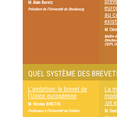
breve
M.
Alain Beretz
euro
Président de l’Université de Strasbourg
au c
exis
M.
Chri
Maître d
Directeu
CEIPI, U
QUEL SYSTÈME DES BREVET
L’ambition: le brevet de
La m
l’Union européenne
modè
:un 
M.
Nicolas BINCTIN
M.
Domi
Professeur à l’Université de Poitiers