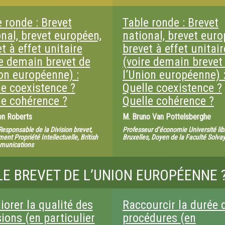
 ronde : Brevet
Table ronde : Brevet
nal, brevet européen,
national, brevet euro
t à effet unitaire
brevet à effet unitair
re demain brevet de
(voire demain brevet
ion européenne) :
l’Union européenne) 
le coexistence ?
Quelle coexistence ?
le cohérence ?
Quelle cohérence ?
n Roberts
M.
Bruno Van Pottelsberghe
Responsable de la Division brevet,
Professeur d’économie Université lib
ent Propriété Intellectuelle, British
Bruxelles, Doyen de la Faculté Solva
munications
LE BREVET DE L’UNION EUROPÉENNE 
iorer la qualité des
Raccourcir la durée 
ions (en particulier
procédures (en