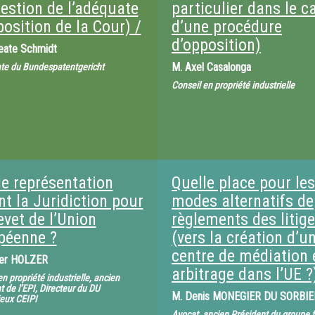
uestion de l’adéquate
particulier dans le c
osition de la Cour) /
d’une procédure
d’opposition)
eate Schmidt
M.
Axel Casalonga
te du Bundespatentgericht
Conseil en propriété industrielle
le représentation
Quelle place pour les
t la Juridiction pour
modes alternatifs de
evet de l’Union
règlements des litig
péenne ?
(vers la création d’u
centre de médiation 
ter HOLZER
arbitrage dans l’UE ?
n propriété industrielle, ancien
t de l’EPI, Directeur du DU
M.
Denis MONEGIER DU SORBIE
eux CEIPI
Avocat, ancien Président du groupe f