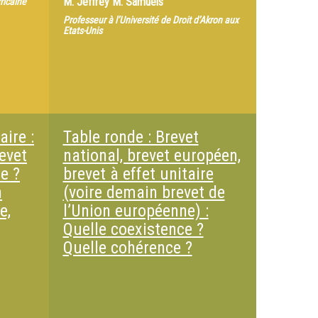
M.
Jeffrey M. Samuels
ricaine
Professeur à l’Université de Droit d’Akron aux
Etats-Unis
aire :
Table ronde : Brevet
evet
national, brevet européen,
e ?
brevet à effet unitaire
n
(voire demain brevet de
e,
l’Union européenne) :
Quelle coexistence ?
Quelle cohérence ?