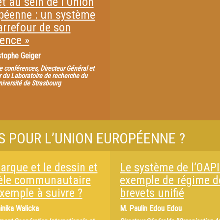
t au sein de l’Union
péenne : un système
arrefour de son
tence »
stophe Geiger
e conférences, Directeur Général et
r du Laboratoire de recherche du
niversité de Strasbourg
S POUR L’UNION EUROPÉENNE ?
arque et le dessin et
Le système de l’OAPI
le communautaire
exemple de régime d
exemple à suivre ?
brevets unifié
nika Walicka
M.
Paulin Edou Edou