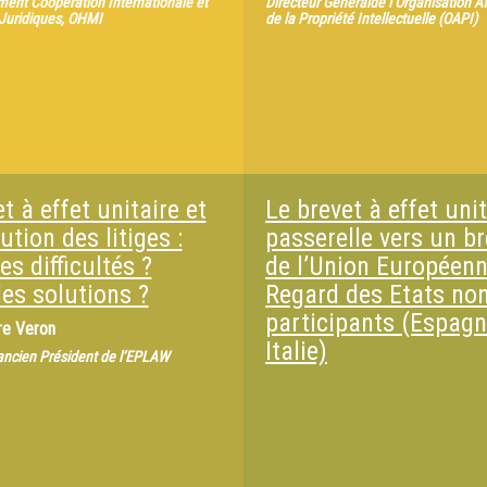
ent Coopération Internationale et
Directeur Généralde l’Organisation Af
 Juridiques, OHMI
de la Propriété Intellectuelle (OAPI)
t à effet unitaire et
Le brevet à effet unit
ution des litiges :
passerelle vers un br
es difficultés ?
de l’Union Européenn
les solutions ?
Regard des Etats no
participants (Espagn
re Veron
Italie)
ancien Président de l’EPLAW