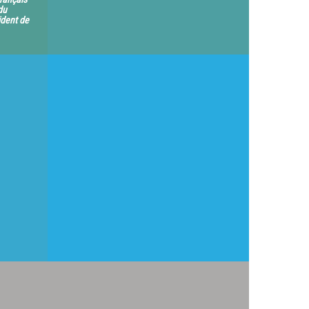
du
ident de