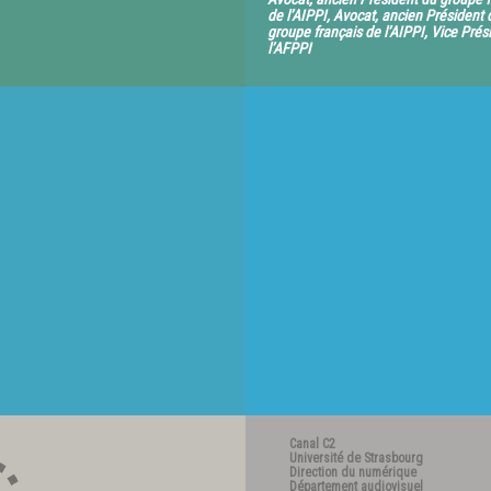
de l’AIPPI, Avocat, ancien Président 
groupe français de l’AIPPI, Vice Prés
l’AFPPI
Canal C2
Université de Strasbourg
Direction du numérique
Département audiovisuel