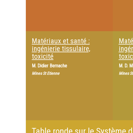
Matériaux et santé :
Maté
ingénierie tissulaire,
ingén
toxicité
toxic
M.
Didier Bernache
M.
D. M
Mines St Etienne
Mines St
Table ronde sur le Système 