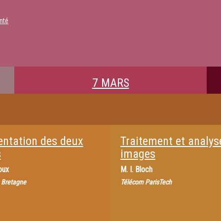
nté
7 MARS
entation des deux
Traitement et analys
s
images
oux
M.
I. Bloch
 Bretagne
Télécom ParisTech