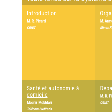
Introduction
Organ
M.
R. Picard
M.
Arma
CGIET
Mines P
Santé et autonomie à
Déba
domicile
M.
R. P
Mounir Mokhtari
CGIET
Télécom SudParis