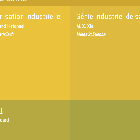
isation industrielle
Génie industriel de s
nd Hatchuel
M.
X. Xie
arisTech
Mines St Etienne
t
icard