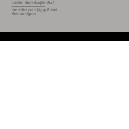
courriel : dnum-dav@unistra.fr
---------------------------------------
site réalisé par la
DNum
© 2015
Mentions légales