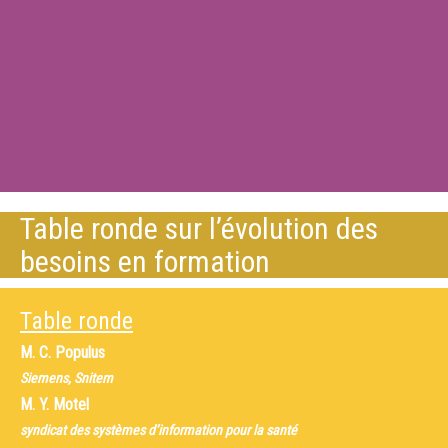
Table ronde sur l’évolution des
besoins en formation
Table ronde
M.
C. Populus
Siemens, Snitem
M.
Y. Motel
syndicat des systèmes d’information pour la santé