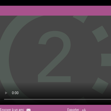
Envoyer à un ami :
Exporter :