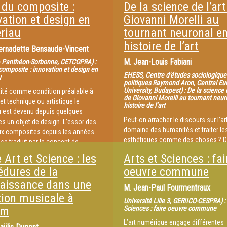
t du composite :
De la science de l’art
vation et design en
Giovanni Morelli au
riau
tournant neuronal e
histoire de l’art
ernadette Bensaude-Vincent
M.
Jean-Louis Fabiani
 - Panthéon-Sorbonne, CETCOPRA) :
 composite : innovation et design en
EHESS, Centre d'études sociologique
u
politiques Raymond Aron, Central E
University, Budapest) : De la science d
aité comme condition préalable à
de Giovanni Morelli au tournant neur
jet technique ou artistique le
histoire de l’art
 est devenu depuis quelques
Peut-on arracher le discours sur l’ar
s un objet de design. L’essor des
domaine des humanités et traiter le
ux composites depuis les années
esthétiques comme des choses ? D
se traduit par le concept de
majorité, particulièrement en France,
 sur-mesure, création singulière,
 Art et Science : les
Arts et Sciences : fai
sociologues de la culture ont cru b
ique. Après un rapide historique de
édures de la
oeuvre commune
mettre à distance du danger positivi
olution, on présentera les nouveaux
réactivant la vieille posture du conn
aissance dans une
innovation en matériaux et le
M.
Jean-Paul Fourmentraux
La sociologie des oeuvres est pour
à la matière qui s’esquisse et
tion musicale à
bonne part la sociologie des oeuvr
Université Lille 3, GERIICO-CESPRA) : 
tue dans les nanotechnologies
am
Sciences : faire oeuvre commune
aime : l’une tripote honorablement l
tenor, elle deviendra sociologue du 
L’art numérique engage différentes