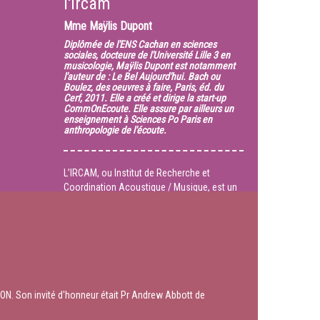
l'Ircam
Mme
Maÿlis Dupont
Diplômée de l'ENS Cachan en sciences
sociales, docteure de l'Université Lille 3 en
musicologie, Maÿlis Dupont est notamment
l'auteur de : Le Bel Aujourd'hui. Bach ou
Boulez, des oeuvres à faire, Paris, éd. du
Cerf, 2011. Elle a créé et dirige la start-up
CommOnEcoute. Elle assure par ailleurs un
enseignement à Sciences Po Paris en
anthropologie de l'écoute.
L’IRCAM, ou Institut de Recherche et
Coordination Acoustique / Musique, est un
lieu précieux pour qui cherche à comprendre
les processus de production / création à
l’articulation entre art, technique et science,
cette articulation y valant programme depuis
la fondation de l’Institut par Pierre Boulez,
dans les années 1970. Elle se trouve
effective dans chacune des nouvelles
ON. Son invité d'honneur était Pr Andrew Abbott de
productions programmées, qui supposent le
travail conjoint, souvent renouvelé dans le