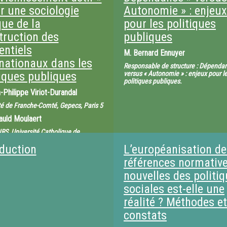
ur une sociologie
numérique, qui met en avant tel ou t
Autonomie » : enjeux
aspect de la production, selon le co
que de la
pour les politiques
repose en effet la question de l’oeu
truction des
publiques
(scientifique et artistique) «comme 
entiels
cohérent et inaltérable » ? En articul
M.
Bernard Ennuyer
ethnographie de la conception et a
rnationaux dans les
Responsable de structure : Dépenda
des mécanismes de circulation des
tiques publiques
versus « Autonomie » : enjeux pour l
oeuvres, il s’agira d’appréhender ce
politiques publiques.
mutations du travail entre arts et s
-Philippe Viriot-Durandal
té de Franche-Comté, Gepecs, Paris 5
auld Moulaert
NRS, Université Catholique de
 Louvain-la-Neuve) : Le «
oduction
L’européanisation de
ement actif » : Pour une sociologie
de la construction des référentiels
références normativ
ionaux dans les politiques publiques.
 Ennuyer (Responsable de structure)
nouvelles des politi
ance » versus « Autonomie » : enjeux
 politiques publiques.
sociales est-elle une
réalité ? Méthodes et
constats