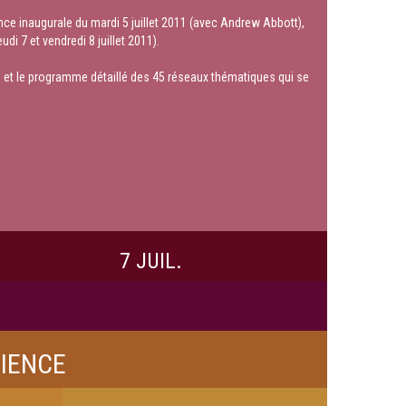
temps, de compositeurs, de chercheurs,
nce inaugurale du mardi 5 juillet 2011 (avec Andrew Abbott),
d’ingénieurs en informatique musicale et
i 7 et vendredi 8 juillet 2011).
d’interprètes.
Si les enjeux, les outils, les « épreuves », les
et le programme détaillé des 45 réseaux thématiques qui se
modes d’évaluation et de résolution
diffèrent a priori pour chacun de ces
acteurs, ils s’ajustent de facto dans le cours
d’une production, au moins partiellement et
provisoirement, suffisamment cependant
pour assurer avec félicité ce qu’il est
convenu d’appeler la « création ».
L’intervenante prendra appui sur le matériau
vidéo et les nombreuses traces
rassemblées au fil d’une enquête de deux
7 JUIL.
ans au coeur de l’Institut pour interroger ces
moments de transition – transaction dans le
cours de l’action. Elle prêtera une attention
particulière à deux figures elles-mêmes «
hybrides » : celle du réalisateur en
CIENCE
informatique musicale, à l’interface entre
recherche et création ; et celle de
l’interprète, à l’interface entre technique et