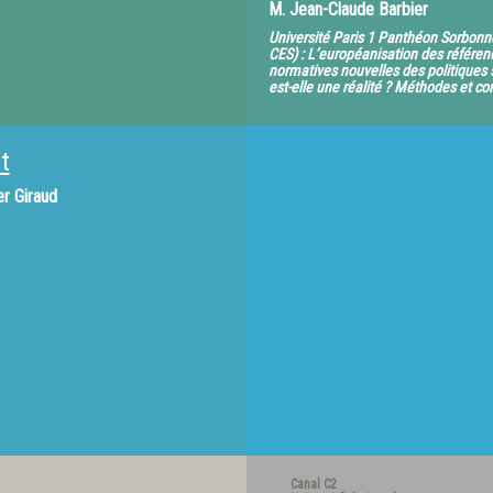
M.
Jean-Claude Barbier
Université Paris 1 Panthéon Sorbon
CES) : L’européanisation des référen
normatives nouvelles des politiques 
est-elle une réalité ? Méthodes et co
t
er Giraud
Canal C2