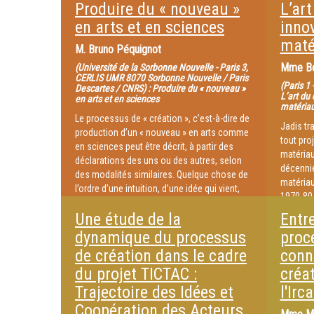
Produire du « nouveau »
L’ar
en arts et en sciences
inno
maté
M.
Bruno Péquignot
Mme
B
(Université de la Sorbonne Nouvelle - Paris 3,
CERLIS UMR 8070 Sorbonne Nouvelle / Paris
(Paris 1
Descartes / CNRS) : Produire du « nouveau »
L’art du
en arts et en sciences
matéria
Le processus de « création », c’est-à-dire de
Jadis tr
production d’un « nouveau » en arts comme
tout pro
en sciences peut être décrit, à partir des
matériau
déclarations des uns ou des autres, selon
décennie
des modalités similaires. Quelque chose de
matéria
l’ordre d’une intuition, d’une idée qui vient,
1970-80 
Einfall, disait Sigmund Freud, puis sa mise à
matériau
Une étude de la
Entre
l’épreuve théorique et empirique, dans une
voire un
expérimentation ou une réalisation, suivie
dynamique du processus
proc
cette év
d’une confrontation au public des pairs en
de création dans le cadre
conn
modes d’
sciences, des experts (galeristes,
rapport 
du projet TICTAC :
créa
collectionneurs, critiques, etc.) en arts. La
s’accen
question qui sera abordée dans cette
Trajectoire des Idées et
l'Irc
intervention portera sur les conditions
Coopération des Acteurs