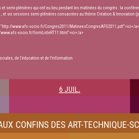
s et semi-plénières qui ont eu lieu pendant les matinées du congrès : la confére
1, et six sessions semi-plénières consacrées au thème Création & Innovation (jeud
="http://www.afs-socio.fr/Congres2011/MatineesCongresAFS2011.pdf">ici</a> 
://www.afs-socio.fr/formListeRT11.html">ici</a>
ociales, de l’éducation et de l’information
6 JUIL.
 AUX CONFINS DES ART-TECHNIQUE-S