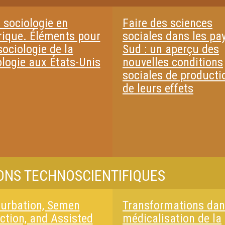
 sociologie en
Faire des sciences
ique. Éléments pour
sociales dans les pa
ociologie de la
Sud : un aperçu des
ologie aux États-Unis
nouvelles conditions
sociales de producti
de leurs effets
IONS TECHNOSCIENTIFIQUES
urbation, Semen
Transformations dan
ection, and Assisted
médicalisation de la