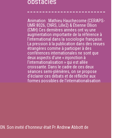
obstacles
Animation : Mathieu Hauchecorne (CERAPS-
UMR 8026, CNRS, Lille2) & Étienne Ollion
(CMH) Ces dernières années ont vu une
augmentation importante de la référence à
l’international dans la sociologie française.
La pression à la publication dans des revues
étrangères comme à participer à des
conférences internationales ne sont que
deux aspects d’une « injonction à
l’internationalisation » qui est allée
croissante. Dans le cadre de ces deux
séances semi-plénières, on se propose
d'éclairer ces débats et de réfléchir aux
formes possibles de l'internationalisation
des sciences sociales, à la lumière de
travaux empiriques récents consacrés au
fonctionnement des espaces académique
et à la circulation internationale des
sciences humaines et sociales. Les travaux
empiriques présentés en première partie
viseront à rendre compte des rapports de
force qui structurent l'espace transnational
des sciences humaines et sociales et à
situer les différentes traditions
ON. Son invité d'honneur était Pr Andrew Abbott de
sociologiques nationales au sein de celui-
ci. Andrew Abbott et des chercheurs