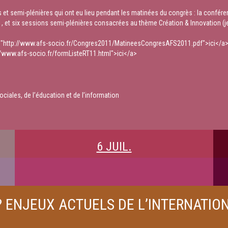
s et semi-plénières qui ont eu lieu pendant les matinées du congrès : la confére
1, et six sessions semi-plénières consacrées au thème Création & Innovation (jeud
="http://www.afs-socio.fr/Congres2011/MatineesCongresAFS2011.pdf">ici</a> 
://www.afs-socio.fr/formListeRT11.html">ici</a>
ociales, de l’éducation et de l’information
6 JUIL.
 ENJEUX ACTUELS DE L’INTERNATIO