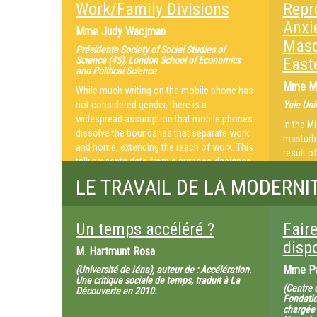
Work/Family Divisions
Repr
Anxi
Mme
Judy Wacjman
Masc
Présidente Society of Social Studies of
Science (4S), London School of Economics
Easte
and Political Science
Mme
Ma
While much writing on the mobile phone has
not considered gender, there is a
Yale Uni
widespread assumption that mobile phones
In the M
dissolve the boundaries that separate work
masturba
and home, extending the reach of work. This
result o
talk presents data from a purpose-designed
regard m
survey that studied the social practices
LE TRAVAIL DE LA MODERNI
semen as
surrounding mobile phone use. Rather than
injuncti
being primarily a tool of work extension, or
legitima
even a tool that facilitates work/life
mean tha
Un temps accéléré ?
Faire
balance, I show that the main purpose of
guilt-pro
disp
mobile phone calls is to maintain continuing
M.
Hartmunt Rosa
men. So
connections with family and friends. I
infertili
Mme
P
(Université de Iéna), auteur de : Accélération.
speculate about the extent to which
Une critique sociale de temps, traduit à La
masturba
(Centre 
telephoning is still a form of gendered work
Découverte en 2010.
where ma
Fondatio
in this era of new information technologies.
requests
chargée d