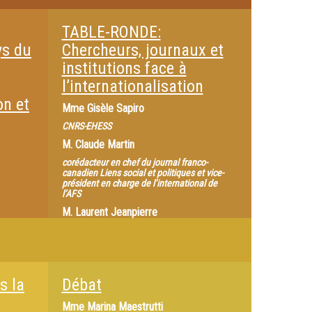
Durée :
32:08
TABLE-RONDE:
ys du
Chercheurs, journaux et
institutions face à
l’internationalisation
on et
Mme
Gisèle Sapiro
CNRS-EHESS
M.
Claude Martin
corédacteur en chef du journal franco-
canadien Liens social et politiques et vice-
président en charge de l’international de
l’AFS
M.
Laurent Jeanpierre
Paris-8
M.
Etienne Ollion
CMH-ETT
s la
Débat
À la suite des présentations de première
partie, la table-ronde vise à ouvrir une
Mme
Marina Maestrutti