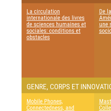
La circulation
De la
internationale des livres
Amér
de sciences humaines et
une s
sociales: conditions et
soci
obstacles
GENRE, CORPS ET INNOVAT
Mobile Phones,
Mast
Connectedness, and
Coll