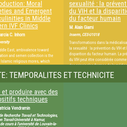
oduction: Moral
sexualité : la préven
eties and Emergent
du VIH et la disparit
ulinities in Middle
du facteur humain
rn IVF Clinics
M.
Alain Giami
rcia C. Inhorn
Inserm, CES-U1018
versity
Transformations dans la médicalisa
la sexualité : la prévention du VIH et 
iddle East, ambivalence toward
disparition du facteur humain. La pr
tion and semen collection is the
du VIH peut être considérée comme 
f Islamic religious mores, which
des principales formes de la médica
asturbation as disdainful and
de la sexualité mise en oeuvre au c
TE: TEMPORALITES ET TECHNICITE
 defiling. Religiously based
20ème siècle. « En l'absence de vac
ons against masturbation as a
de traitements », c'est la surveillanc
te, healthy form of male sexuality
changement des comportements s
t masturbation may be inherently
 et produire avec des
qui ont constitué les principales d
ducing for many, if not all, Muslim
ositifs techniques
de la médicalisation de la sexualité 
me Muslim men attribute their own
première époque de l'histoire de la
ty to the “damage” of youthful
atricia Vendramin
prévention du VIH. Le développemen
tion. In Middle Eastern societies
de Recherche Travail et Technologies,
connaissances et de la prise de co
sturbation is considered “taboo,”
n Travail-Université à Namur,
du risque ont ainsi placé le « facte
 to perform masturbation in IVF
e cours à l'université de Louvain-la-