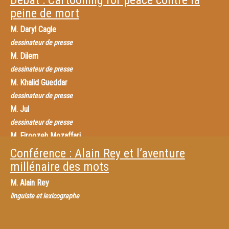
Débat : Cartooning for peace contre la
peine de mort
M.
Daryl Cagle
dessinateur de presse
M.
Dilem
dessinateur de presse
M.
Khalid Gueddar
dessinateur de presse
M.
Jul
dessinateur de presse
M.
Firoozeh Mozaffari
dessinateur de presse
Conférence : Alain Rey et l’aventure
M.
Plantu
millénaire des mots
dessinateur de presse
M.
Alain Rey
linguiste et lexicographe