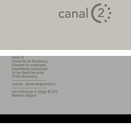
Canal C2
Université de Strasbourg
Direction du numérique
Département audiovisuel
16 rue René Descartes
67000 Strasbourg
---------------------------------------
courriel : dnum-dav@unistra.fr
---------------------------------------
site réalisé par la
DNum
© 2015
Mentions légales