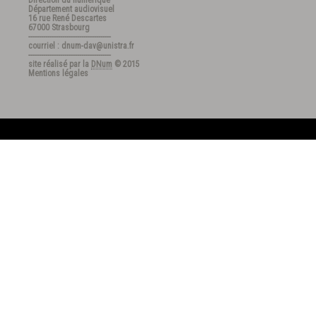
Direction du numérique
Département audiovisuel
16 rue René Descartes
67000 Strasbourg
---------------------------------------
courriel : dnum-dav@unistra.fr
---------------------------------------
site réalisé par la
DNum
© 2015
Mentions légales