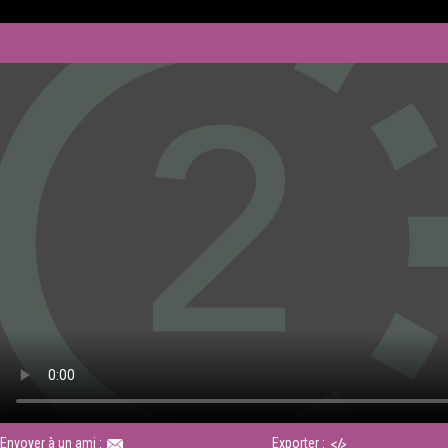
Envoyer à un ami :
Exporter :