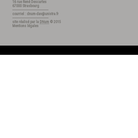
16 rue René Descartes
67000 Strasbourg
---------------------------------------
courriel : dnum-dav@unistra.fr
---------------------------------------
site réalisé par la
DNum
© 2015
Mentions légales