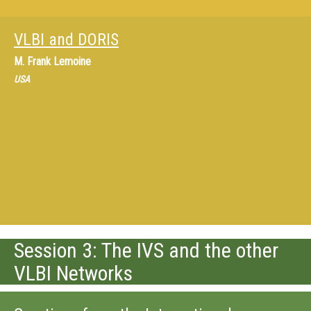
VLBI and DORIS
M.
Frank Lemoine
USA
Session 3: The IVS and the other
VLBI Networks