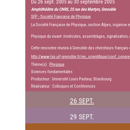
Du
26 sept. 2005
au
30 septembre 2005
Amphithéâtre du CNRS, 25 rue des Martyrs, Grenoble
SFP - Société Française de Physique
La Société Française de Physique, section Alpes, organise e
Physique du vivant: molécules, assemblages, signalisation,
Cette rencontre réunira à Grenoble des chercheurs français et
http://www-lsp.ujf-grenoble.fr/vie_scientifique/conf_cong
Thème(s) :
Physique
Sciences fondamentales
Producteur : Université Louis Pasteur, Strasbourg
Réalisateur : Colloques et Conférences
26 SEPT.
29 SEPT.