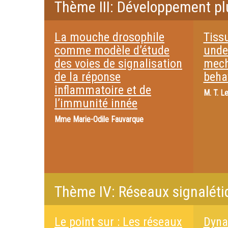
Thème III: Développement plu
La mouche drosophile
Tiss
comme modèle d’étude
unde
des voies de signalisation
mech
de la réponse
beha
inflammatoire et de
M.
T. Le
l’immunité innée
Mme
Marie-Odile Fauvarque
Thème IV: Réseaux signalét
Le point sur : Les réseaux
Dyna