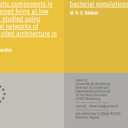
ptic components in
bacterial population
ined firing at low
M.
N. Q. Balaban
s studied using
al networks of
olled architecture in
ourdieu
Canal C2
Université de Strasbourg
Direction du numérique
Département audiovisuel
16 rue René Descartes
67000 Strasbourg
---------------------------------------
courriel : dnum-dav@unistra.fr
---------------------------------------
site réalisé par la
DNum
© 2015
Mentions légales