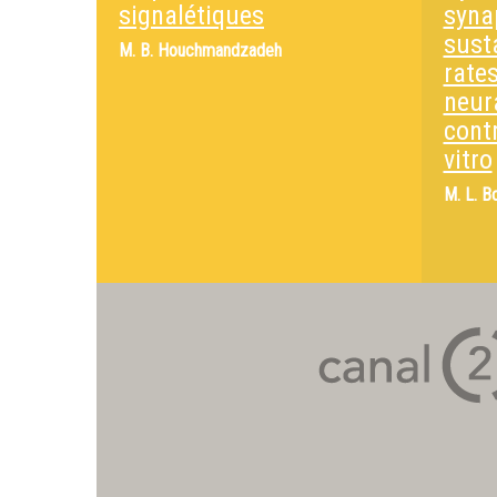
signalétiques
syna
susta
M.
B. Houchmandzadeh
rate
neur
contr
vitro
M.
L. B