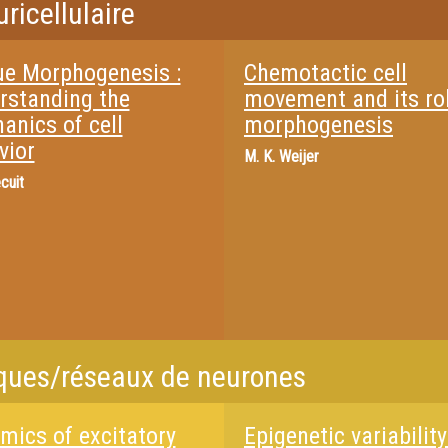
ricellulaire
ue Morphogenesis :
Chemotactic cell
rstanding the
movement and its rol
anics of cell
morphogenesis
vior
M.
K. Weijer
cuit
iques/réseaux de neurones
mics of excitatory
Epigenetic variability