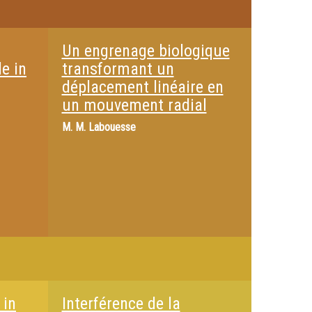
Un engrenage biologique
e in
transformant un
déplacement linéaire en
un mouvement radial
M.
M. Labouesse
 in
Interférence de la