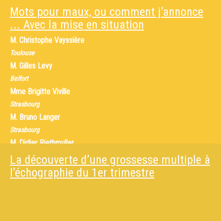
Mots pour maux, ou comment j’annonce
... Avec la mise en situation
M.
Christophe Vayssière
Toulouse
M.
Gilles Levy
Belfort
Mme
Brigitte Viville
Strasbourg
M.
Bruno Langer
Strasbourg
M.
Didier Riethmuller
Besançon
La découverte d’une grossesse multiple à
M.
Romain Favre
l’échographie du 1er trimestre
Strasbourg
M.
Jean Marie Boegle
Mulhouse
M.
Didier Chognot