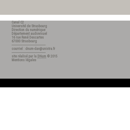
Canal C2
Université de Strasbourg
Direction du numérique
Département audiovisuel
16 rue René Descartes
67000 Strasbourg
---------------------------------------
courriel : dnum-dav@unistra.fr
---------------------------------------
site réalisé par la
DNum
© 2015
Mentions légales