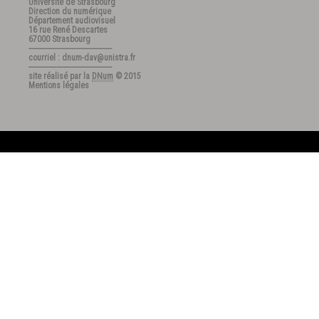
Université de Strasbourg
Direction du numérique
Département audiovisuel
16 rue René Descartes
67000 Strasbourg
---------------------------------------
courriel : dnum-dav@unistra.fr
---------------------------------------
site réalisé par la
DNum
© 2015
Mentions légales