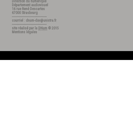
Direction du numérique
Département audiovisuel
16 rue René Descartes
67000 Strasbourg
---------------------------------------
courriel : dnum-dav@unistra.fr
---------------------------------------
site réalisé par la
DNum
© 2015
Mentions légales