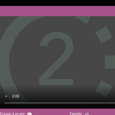
Envoyer à un ami :
Exporter :