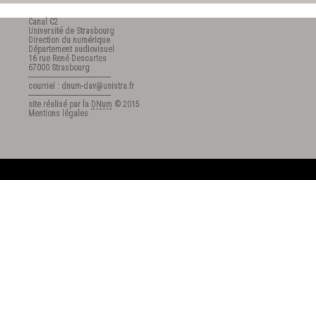
Canal C2
Université de Strasbourg
Direction du numérique
Département audiovisuel
16 rue René Descartes
67000 Strasbourg
---------------------------------------
courriel : dnum-dav@unistra.fr
---------------------------------------
site réalisé par la
DNum
© 2015
Mentions légales