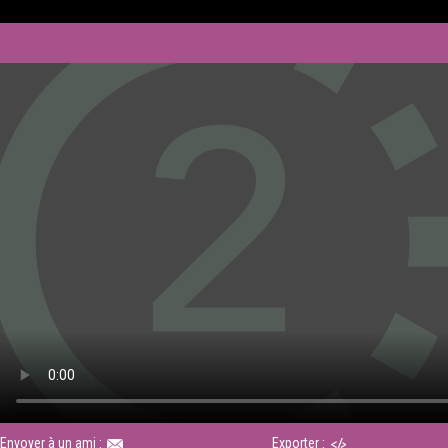
Envoyer à un ami :
Exporter :