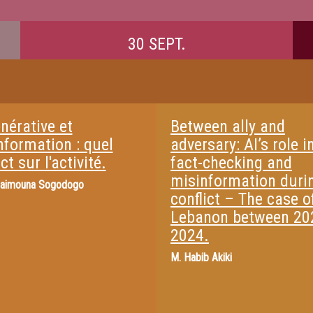
30 SEPT.
nérative et
Between ally and
nformation : quel
adversary: AI’s role i
t sur l'activité.
fact-checking and
misinformation duri
aimouna Sogodogo
conflict – The case o
Lebanon between 20
2024.
M.
Habib Akiki