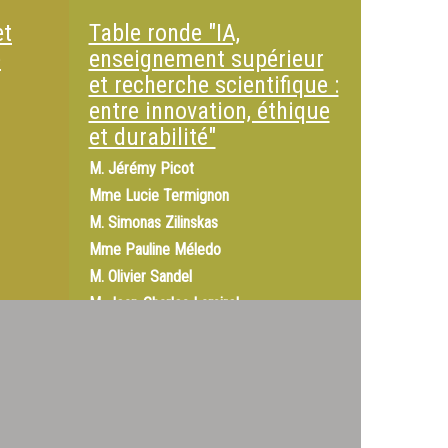
et
Table ronde "IA,
e
enseignement supérieur
et recherche scientifique :
entre innovation, éthique
et durabilité"
M.
Jérémy Picot
Mme
Lucie Termignon
M.
Simonas Zilinskas
Mme
Pauline Méledo
M.
Olivier Sandel
M.
Jean-­Charles Lamirel