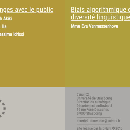
nges avec le public
Biais algorithmique 
diversité linguistiqu
b Akiki
Mme
Eva Vanmassenhove
 Ilia
assima Idrissi
Canal C2
Université de Strasbourg
Direction du numérique
Département audiovisuel
16 rue René Descartes
67000 Strasbourg
---------------------------------------
courriel : dnum-dav@unistra.fr
---------------------------------------
site réalisé par la
DNum
© 2015