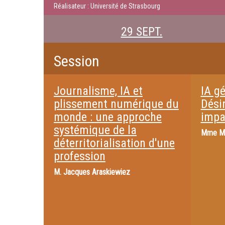
Réalisateur : Université de Strasbourg
29 SEPT.
Session
Journalisme, IA et
IA gé
plissement numérique du
Dési
monde : une approche
impac
systémique de la
Mme
M
déterritorialisation d'une
profession
M.
Jacques Araskiewiez