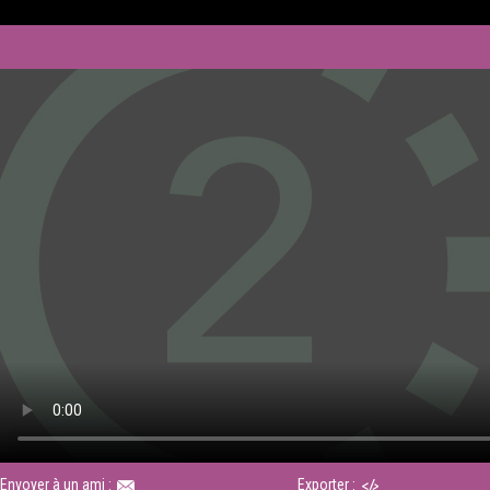
Envoyer à un ami :
Exporter :