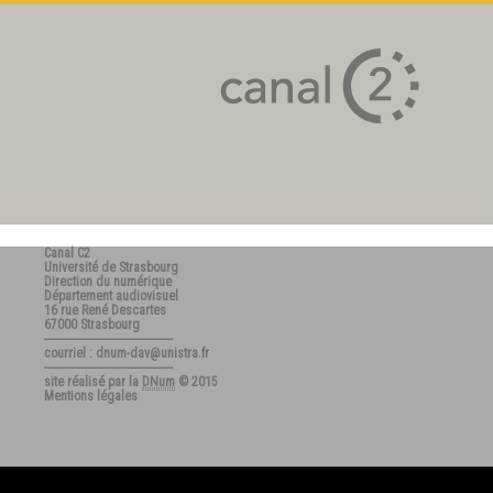
Canal C2
Université de Strasbourg
Direction du numérique
Département audiovisuel
16 rue René Descartes
67000 Strasbourg
---------------------------------------
courriel : dnum-dav@unistra.fr
---------------------------------------
site réalisé par la
DNum
© 2015
Mentions légales