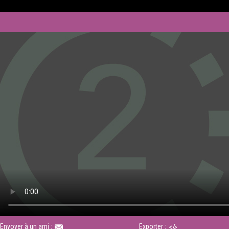
Envoyer à un ami :
Exporter :