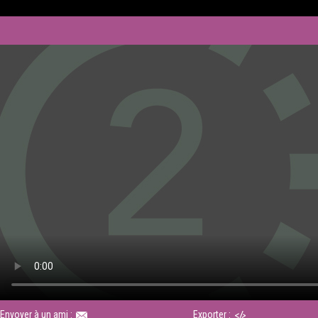
Envoyer à un ami :
Exporter :