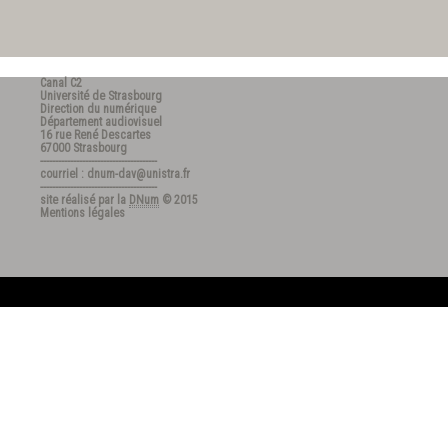
Canal C2
Université de Strasbourg
Direction du numérique
Département audiovisuel
16 rue René Descartes
67000 Strasbourg
---------------------------------------
courriel : dnum-dav@unistra.fr
---------------------------------------
site réalisé par la
DNum
© 2015
Mentions légales