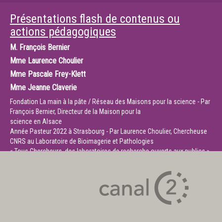
Présentations flash de contenus ou
actions pédagogiques
M.
François Bernier
Mme
Laurence Choulier
Mme
Pascale Frey-Klett
Mme
Jeanne Claverie
Fondation La main à la pâte / Réseau des Maisons pour la science - Par
François Bernier, Directeur de la Maison pour la
science en Alsace
Année Pasteur 2022 à Strasbourg - Par Laurence Choulier, Chercheuse
CNRS au Laboratoire de Bioimagerie et Pathologies
« Tous Chercheurs, des laboratoires de recherche ouverts aux publics »
- Par Pascale Frey-Klett, Directrice de Recherche
à l’INRAE et Présidente de l’association Tous Chercheurs
Présentation de la plateforme Corpus du Réseau Canopé - Par Jeanne
Claverie, Médiatrice Ressources et Services