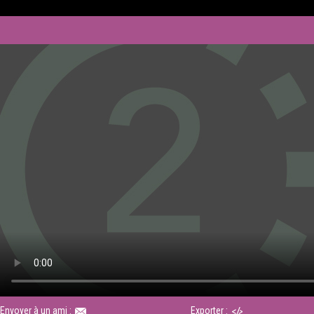
Envoyer à un ami :
Exporter :