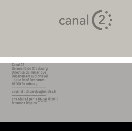
Canal C2
Université de Strasbourg
Direction du numérique
Département audiovisuel
16 rue René Descartes
67000 Strasbourg
---------------------------------------
courriel : dnum-dav@unistra.fr
---------------------------------------
site réalisé par la
DNum
© 2015
Mentions légales