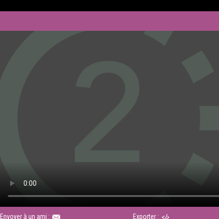
Envoyer à un ami :
Exporter :