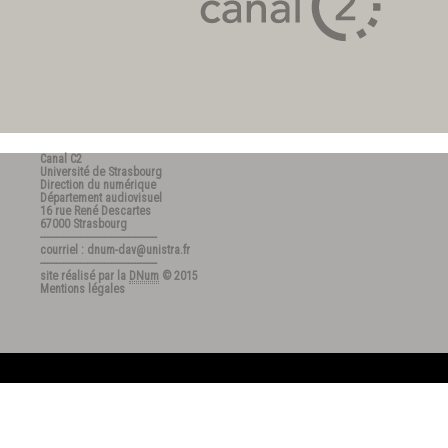
Canal C2
Université de Strasbourg
Direction du numérique
Département audiovisuel
16 rue René Descartes
67000 Strasbourg
---------------------------------------
courriel : dnum-dav@unistra.fr
---------------------------------------
site réalisé par la
DNum
© 2015
Mentions légales