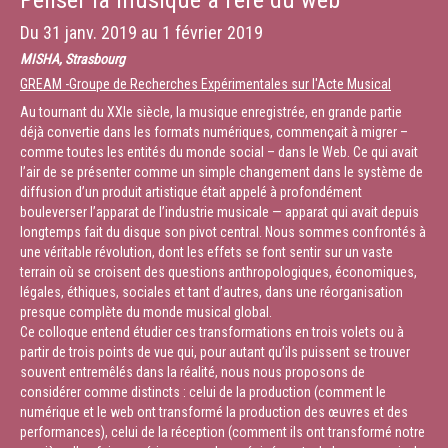
Penser la musique à l'ère du web
Du
31 janv. 2019
au
1 février 2019
MISHA, Strasbourg
GREAM -Groupe de Recherches Expérimentales sur l'Acte Musical
Au tournant du XXIe siècle, la musique enregistrée, en grande partie
déjà convertie dans les formats numériques, commençait à migrer –
comme toutes les entités du monde social – dans le Web. Ce qui avait
l’air de se présenter comme un simple changement dans le système de
diffusion d’un produit artistique était appelé à profondément
bouleverser l’apparat de l’industrie musicale — apparat qui avait depuis
longtemps fait du disque son pivot central. Nous sommes confrontés à
une véritable révolution, dont les effets se font sentir sur un vaste
terrain où se croisent des questions anthropologiques, économiques,
légales, éthiques, sociales et tant d’autres, dans une réorganisation
presque complète du monde musical global.
Ce colloque entend étudier ces transformations en trois volets ou à
partir de trois points de vue qui, pour autant qu’ils puissent se trouver
souvent entremêlés dans la réalité, nous nous proposons de
considérer comme distincts : celui de la production (comment le
numérique et le web ont transformé la production des œuvres et des
performances), celui de la réception (comment ils ont transformé notre