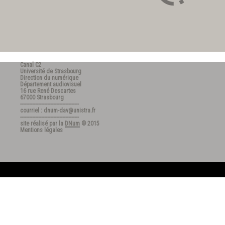
Canal C2
Université de Strasbourg
Direction du numérique
Département audiovisuel
16 rue René Descartes
67000 Strasbourg
---------------------------------------
courriel : dnum-dav@unistra.fr
---------------------------------------
site réalisé par la
DNum
© 2015
Mentions légales