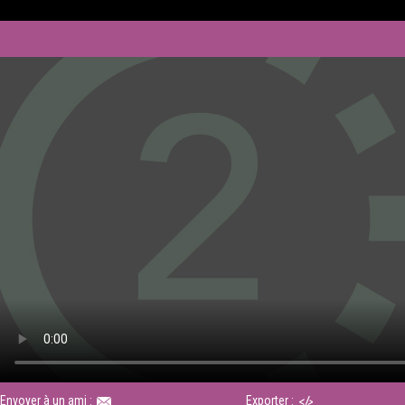
Envoyer à un ami :
Exporter :