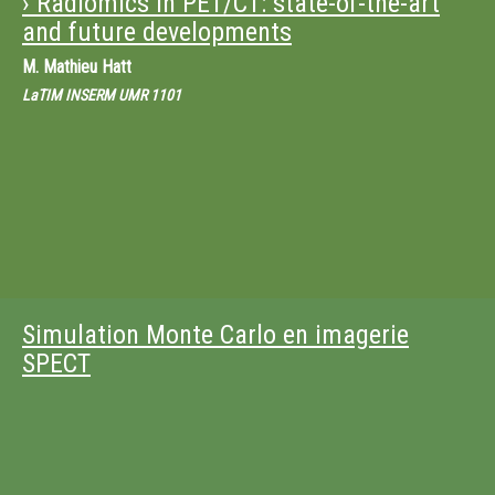
› Radiomics in PET/CT: state-of-the-art
and future developments
M.
Mathieu Hatt
LaTIM INSERM UMR 1101
Simulation Monte Carlo en imagerie
SPECT