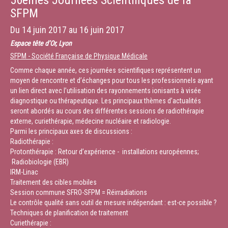
56èmes Journées Scientifiques de la
SFPM
Du
14 juin 2017
au
16 juin 2017
Espace tête d’Or, Lyon
SFPM - Société Française de Physique Médicale
Comme chaque année, ces journées scientifiques représentent un
moyen de rencontre et d’échanges pour tous les professionnels ayant
un lien direct avec l’utilisation des rayonnements ionisants à visée
diagnostique ou thérapeutique. Les principaux thèmes d’actualités
seront abordés au cours des différentes sessions de radiothérapie
externe, curiethérapie, médecine nucléaire et radiologie.
Parmi les principaux axes de discussions :
Radiothérapie :
Protonthérapie : Retour d’expérience - installations européennes;
Radiobiologie (EBR)
IRM-Linac
Traitement des cibles mobiles
Session commune SFRO-SFPM = Réirradiations
Le contrôle qualité sans outil de mesure indépendant : est-ce possible ?
Techniques de planification de traitement
Curiethérapie :