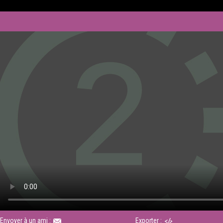
Envoyer à un ami :
Exporter :