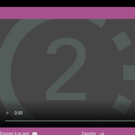
Envoyer à un ami :
Exporter :