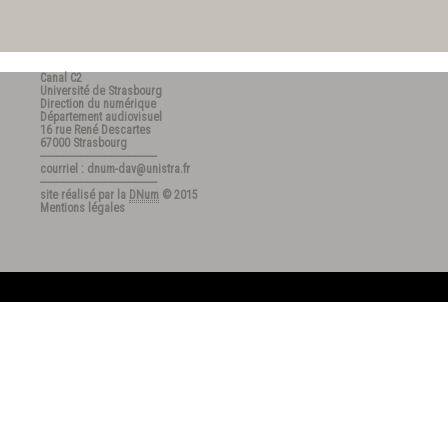
Canal C2
Université de Strasbourg
Direction du numérique
Département audiovisuel
16 rue René Descartes
67000 Strasbourg
---------------------------------------
courriel : dnum-dav@unistra.fr
---------------------------------------
site réalisé par la
DNum
© 2015
Mentions légales