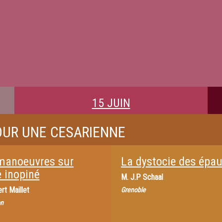
15 JUIN
OUR UNE CESARIENNE
manoeuvres sur
La dystocie des épau
e inopiné
M.
J.P Schaal
rt Maillet
Grenoble
n