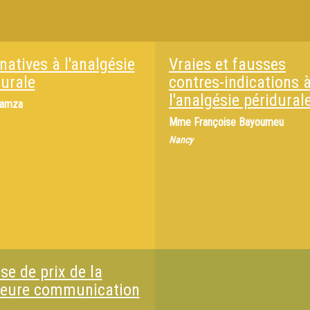
natives à l'analgésie
Vraies et fausses
durale
contres-indications 
l'analgésie péridural
Hamza
Mme
Françoise Bayoumeu
Nancy
se de prix de la
leure communication