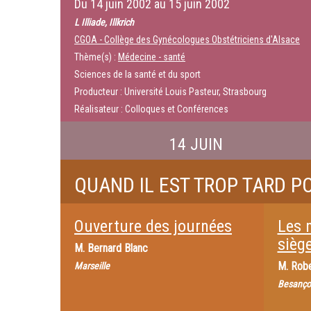
Du
14 juin 2002
au
15 juin 2002
L Illiade, Illkrich
CGOA - Collège des Gynécologues Obstétriciens d'Alsace
Thème(s) :
Médecine - santé
Sciences de la santé et du sport
Producteur : Université Louis Pasteur, Strasbourg
Réalisateur : Colloques et Conférences
14 JUIN
QUAND IL EST TROP TARD P
Ouverture des journées
Les 
sièg
M.
Bernard Blanc
M.
Robe
Marseille
Besanço