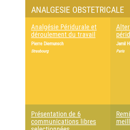
ANALGESIE OBSTETRICALE
Analgésie Péridurale et
Alter
déroulement du travail
péri
Pierre Diemunsch
Jamil 
Strasbourg
Paris
Présentation de 6
Remi
communications libres
meil
selectionnées