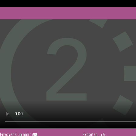
Envoyer à un ami :
Exporter :