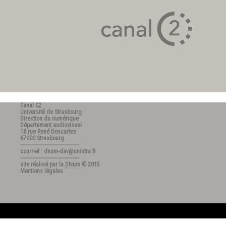
Canal C2
Université de Strasbourg
Direction du numérique
Département audiovisuel
16 rue René Descartes
67000 Strasbourg
---------------------------------------
courriel : dnum-dav@unistra.fr
---------------------------------------
site réalisé par la
DNum
© 2015
Mentions légales