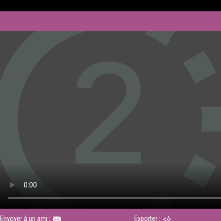
Envoyer à un ami :
Exporter :