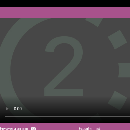
Envoyer à un ami :
Exporter :