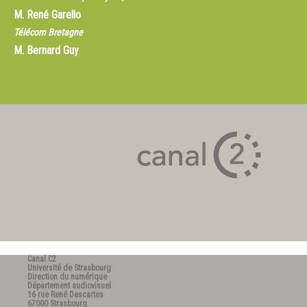
M.
René Garello
Télécom Bretagne
M.
Bernard Guy
Canal C2
Université de Strasbourg
Direction du numérique
Département audiovisuel
16 rue René Descartes
67000 Strasbourg