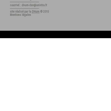
---------------------------------------
courriel : dnum-dav@unistra.fr
---------------------------------------
site réalisé par la
DNum
© 2015
Mentions légales