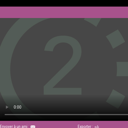
Envoyer à un ami :
Exporter :