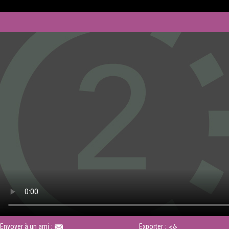
Envoyer à un ami :
Exporter :