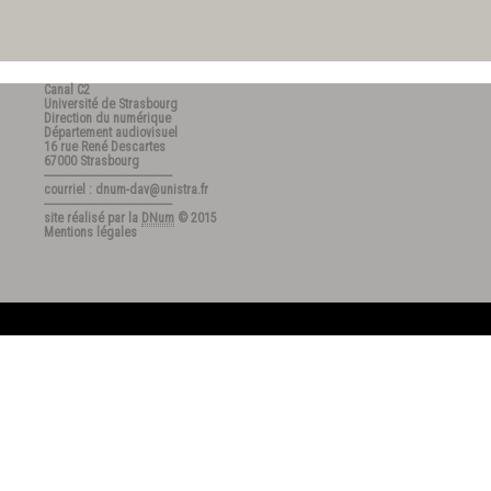
Canal C2
Université de Strasbourg
Direction du numérique
Département audiovisuel
16 rue René Descartes
67000 Strasbourg
---------------------------------------
courriel : dnum-dav@unistra.fr
---------------------------------------
site réalisé par la
DNum
© 2015
Mentions légales