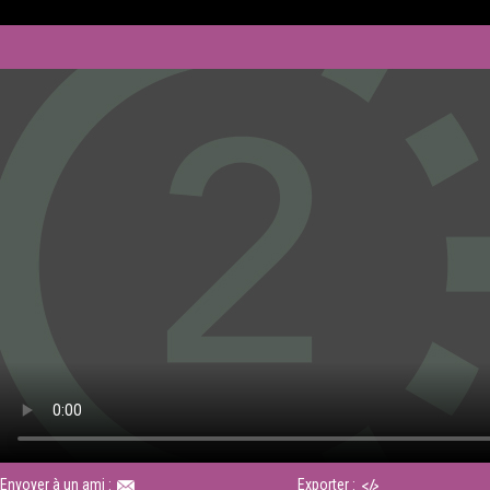
Envoyer à un ami :
Exporter :