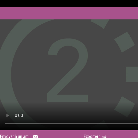
Envoyer à un ami :
Exporter :