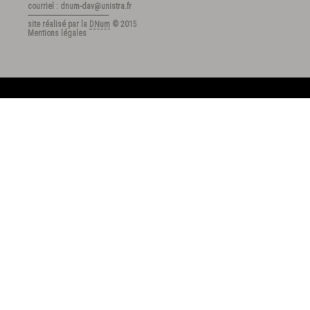
courriel : dnum-dav@unistra.fr
---------------------------------------
site réalisé par la
DNum
© 2015
Mentions légales