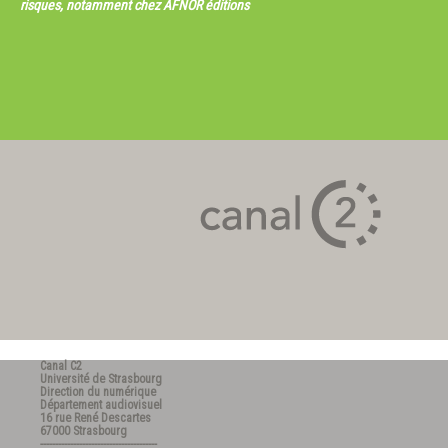
risques, notamment chez AFNOR éditions
Canal C2
Université de Strasbourg
Direction du numérique
Département audiovisuel
16 rue René Descartes
67000 Strasbourg
---------------------------------------