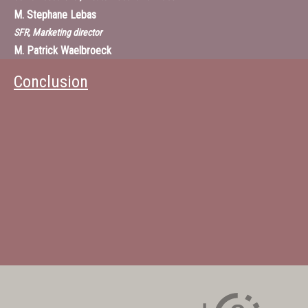
M.
Stephane Lebas
SFR, Marketing director
M.
Patrick Waelbroeck
Economiste, membre de la chaire d’enseignement et de recherche
Conclusion
“Valeurs et politiques des informations personnelles” à l’Institut Mines-
Télécom