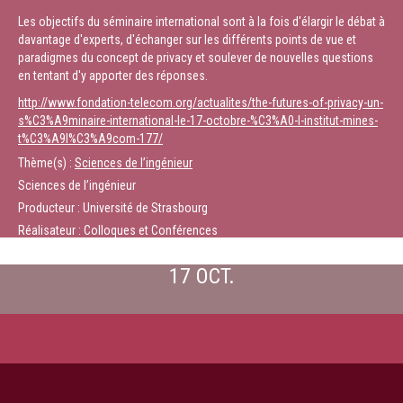
Les objectifs du séminaire international sont à la fois d'élargir le débat à
davantage d'experts, d'échanger sur les différents points de vue et
paradigmes du concept de privacy et soulever de nouvelles questions
en tentant d'y apporter des réponses.
http://www.fondation-telecom.org/actualites/the-futures-of-privacy-un-
s%C3%A9minaire-international-le-17-octobre-%C3%A0-l-institut-mines-
t%C3%A9l%C3%A9com-177/
Thème(s) :
Sciences de l’ingénieur
Sciences de l’ingénieur
Producteur : Université de Strasbourg
Réalisateur : Colloques et Conférences
17 OCT.