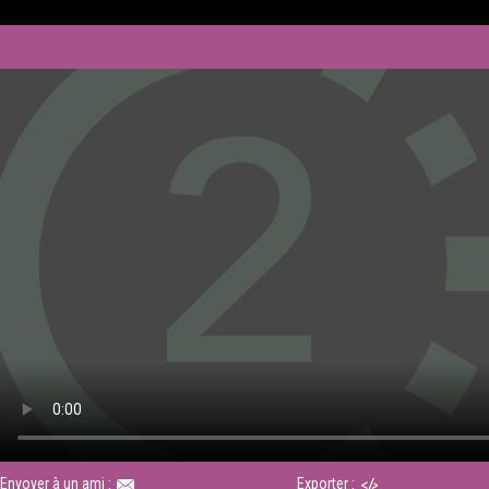
Envoyer à un ami :
Exporter :