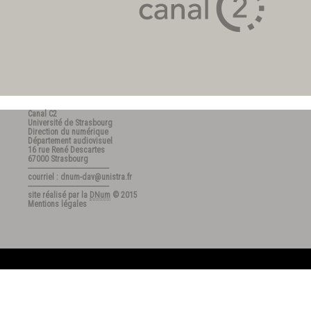
Canal C2
Université de Strasbourg
Direction du numérique
Département audiovisuel
16 rue René Descartes
67000 Strasbourg
---------------------------------------
courriel : dnum-dav@unistra.fr
---------------------------------------
site réalisé par la
DNum
© 2015
Mentions légales