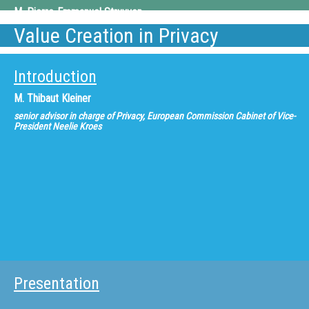
M.
Pierre-Emmanuel Struyven
Value Creation in Privacy
SFR, Director of SFR Development
Introduction
M.
Thibaut Kleiner
senior advisor in charge of Privacy, European Commission Cabinet of Vice-
President Neelie Kroes
Presentation