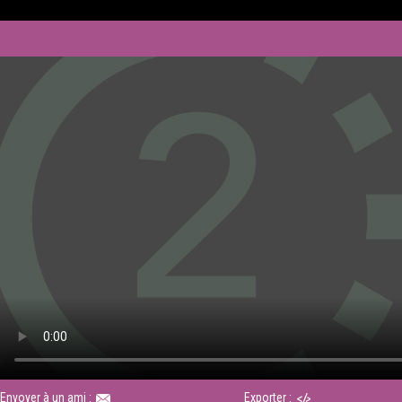
Envoyer à un ami :
Exporter :