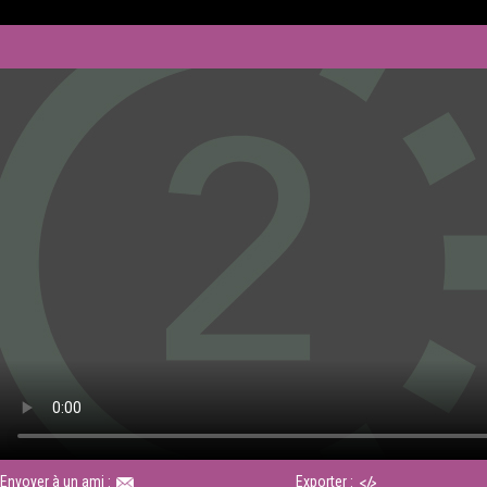
Envoyer à un ami :
Exporter :