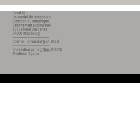
Canal C2
Université de Strasbourg
Direction du numérique
Département audiovisuel
16 rue René Descartes
67000 Strasbourg
---------------------------------------
courriel : dnum-dav@unistra.fr
---------------------------------------
site réalisé par la
DNum
© 2015
Mentions légales