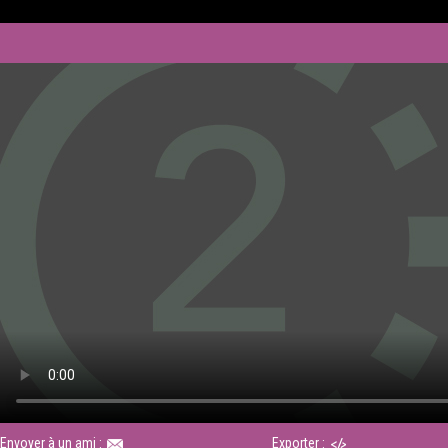
Envoyer à un ami :
Exporter :