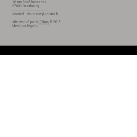
16 rue René Descartes
67000 Strasbourg
---------------------------------------
courriel : dnum-dav@unistra.fr
---------------------------------------
site réalisé par la
DNum
© 2015
Mentions légales