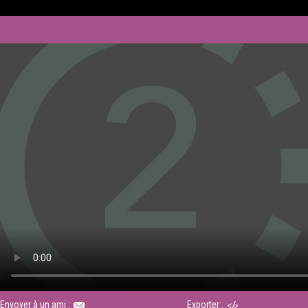
Envoyer à un ami :
Exporter :