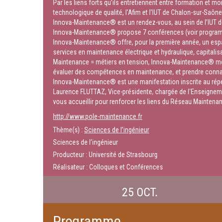
Par les liens forts qu’ils entretiennent entre formation et 
technologique de qualité, l’Afim et l’IUT de Chalon-sur-Saô
Innova-Maintenance® est un rendez-vous, au sein de l’IUT de
Innova-Maintenance® propose 7 conférences (voir program
Innova-Maintenance® offre, pour la première année, un espa
services en maintenance électrique et hydraulique, capitalis
Maintenance = métiers en tension, Innova-Maintenance® met
évaluer des compétences en maintenance, et prendre connais
Innova-Maintenance® est une manifestation inscrite au répe
Laurence FLUTTAZ, Vice-présidente, chargée de l'Enseignemen
vous accueillir pour renforcer les liens du Réseau Mainten
http://www.pole-maintenance.fr
Thème(s) :
Sciences de l’ingénieur
Sciences de l’ingénieur
Producteur : Université de Strasbourg
Réalisateur : Colloques et Conférences
25 OCT.
Programme