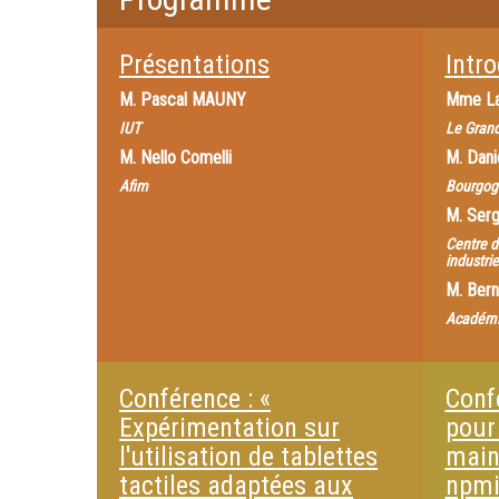
Présentations
Intr
M.
Pascal MAUNY
Mme
L
IUT
Le Gran
M.
Nello Comelli
M.
Dani
Afim
Bourgog
M.
Ser
Centre d
industri
M.
Bern
Académi
Conférence : «
Confé
Expérimentation sur
pour
l'utilisation de tablettes
main
tactiles adaptées aux
npmi