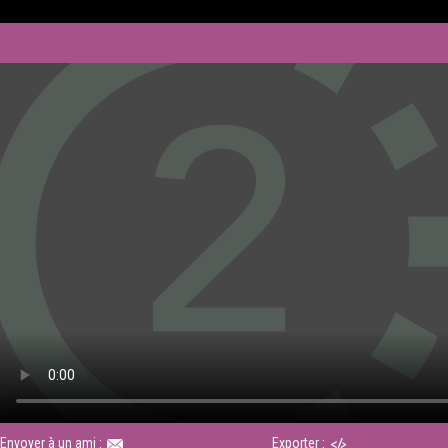
Envoyer à un ami :
Exporter :