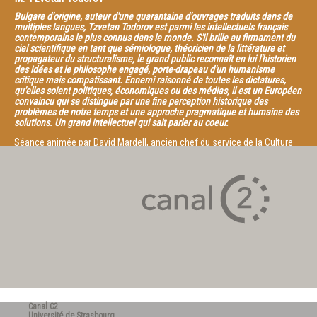
Bulgare d'origine, auteur d'une quarantaine d'ouvrages traduits dans de
multiples langues, Tzvetan Todorov est parmi les intellectuels français
contemporains le plus connus dans le monde. S'il brille au firmament du
ciel scientifique en tant que sémiologue, théoricien de la littérature et
propagateur du structuralisme, le grand public reconnaît en lui l'historien
des idées et le philosophe engagé, porte-drapeau d'un humanisme
critique mais compatissant. Ennemi raisonné de toutes les dictatures,
qu'elles soient politiques, économiques ou des médias, il est un Européen
convaincu qui se distingue par une fine perception historique des
problèmes de notre temps et une approche pragmatique et humaine des
solutions. Un grand intellectuel qui sait parler au coeur.
Séance animée par David Mardell, ancien chef du service de la Culture
au Conseil de l’Europe.
Canal C2
Université de Strasbourg