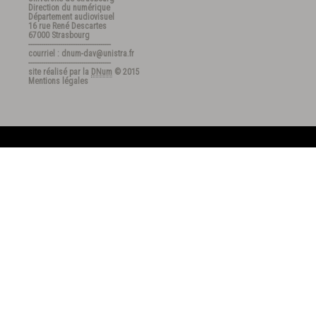
Direction du numérique
Département audiovisuel
16 rue René Descartes
67000 Strasbourg
---------------------------------------
courriel : dnum-dav@unistra.fr
---------------------------------------
site réalisé par la
DNum
© 2015
Mentions légales