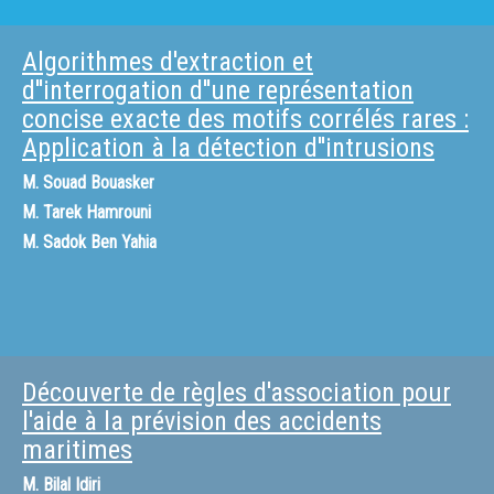
Journal of Data Mining, Modelling and Management. Publications and
home page of Donato Malerba : http://www.di.uniba.it/~malerba/
Algorithmes d'extraction et
d''interrogation d''une représentation
concise exacte des motifs corrélés rares :
Application à la détection d''intrusions
M.
Souad Bouasker
M.
Tarek Hamrouni
M.
Sadok Ben Yahia
Découverte de règles d'association pour
l'aide à la prévision des accidents
maritimes
M.
Bilal Idiri