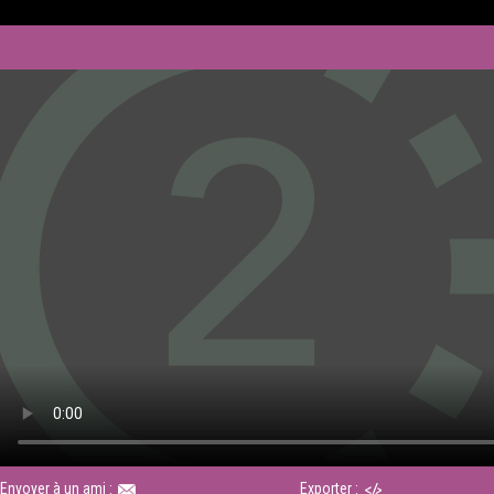
Envoyer à un ami :
Exporter :