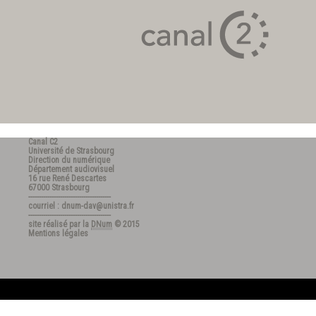
Canal C2
Université de Strasbourg
Direction du numérique
Département audiovisuel
16 rue René Descartes
67000 Strasbourg
---------------------------------------
courriel : dnum-dav@unistra.fr
---------------------------------------
site réalisé par la
DNum
© 2015
Mentions légales