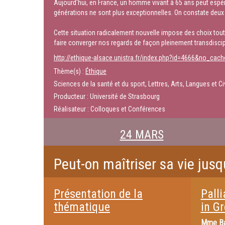
Aujourd'hui, en France, un homme vivant à 65 ans peut espérer
générations ne sont plus exceptionnelles. On constate deux gé
Cette situation radicalement nouvelle impose des choix tout
faire converger nos regards de façon pleinement transdiscip
http://ethique-alsace.unistra.fr/index.php?id=4666&no_ca
Thème(s) :
Éthique
Sciences de la santé et du sport, Lettres, Arts, Langues et C
Producteur : Université de Strasbourg
Réalisateur : Colloques et Conférences
24 MARS
Peut-on maîtriser sa vie jusq
Présentation de la
Palli
thématique
in Gr
Mme
Ba