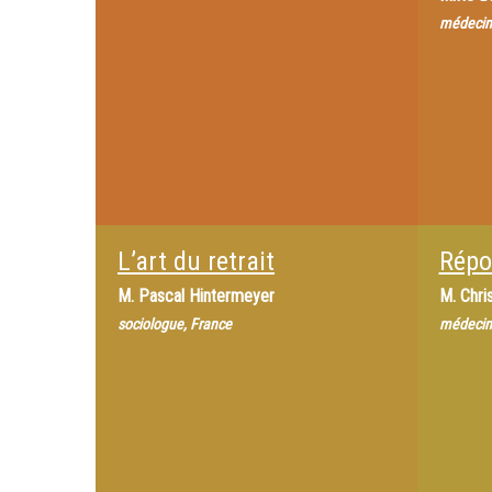
médecin
L’art du retrait
Répo
M.
Pascal Hintermeyer
M.
Chri
sociologue, France
médecin,