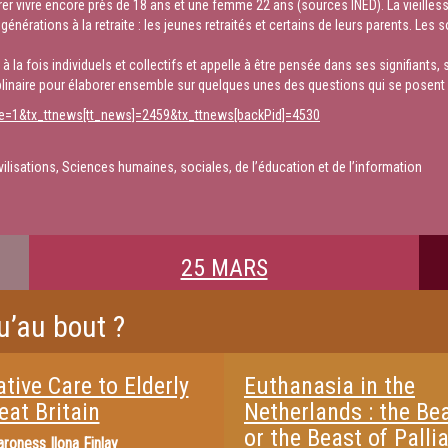
 vivre encore près de 18 ans et une femme 22 ans (sources INED). La vieillesse d
nérations à la retraite : les jeunes retraités et certains de leurs parents. Les s
 à la fois individuels et collectifs et appelle à être pensée dans ses signifia
linaire pour élaborer ensemble sur quelques unes des questions qui se posent 
che=1&tx_ttnews[tt_news]=2459&tx_ttnews[backPid]=4530
ivilisations, Sciences humaines, sociales, de l’éducation et de l’information
25 MARS
u’au bout ?
ative Care to Elderly
Euthanasia in the
eat Britain
Netherlands : the Be
or the Beast of Pallia
roness Ilona Finlay