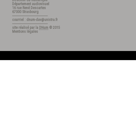
Direction du numérique
Département audiovisuel
16 rue René Descartes
67000 Strasbourg
---------------------------------------
courriel : dnum-dav@unistra.fr
---------------------------------------
site réalisé par la
DNum
© 2015
Mentions légales