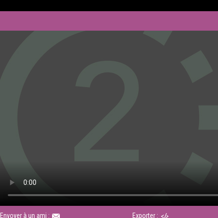
Envoyer à un ami :
Exporter :