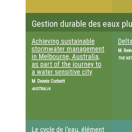
Gestion durable des eaux pluv
Achieving sustainable
Delta
stormwater management
M.
Rei
in Melbourne, Australia,
THE NE
as part of the journey to
a water sensitive city
M.
Dennis Corbett
AUSTRALIA
Le cycle de l’eau, élément