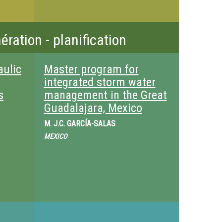
ration - planification
aulic
Master program for
integrated storm water
s
management in the Great
Guadalajara, Mexico
M.
J.C. GARCÍA-SALAS
MEXICO