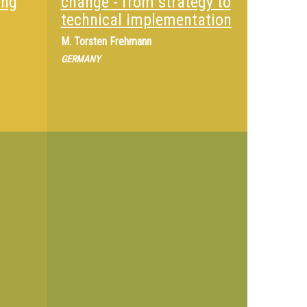
ing
change - from strategy to
technical implementation
M.
Torsten Frehmann
GERMANY