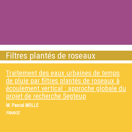
Filtres plantés de roseaux
Traitement des eaux urbaines de temps
de pluie par filtres plantés de roseaux à
écoulement vertical : approche globale du
projet de recherche Segteup
M.
Pascal MOLLE
FRANCE