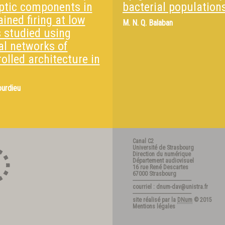
ptic components in
bacterial population
ined firing at low
M.
N. Q. Balaban
s studied using
al networks of
olled architecture in
ourdieu
Canal C2
Université de Strasbourg
Direction du numérique
Département audiovisuel
16 rue René Descartes
67000 Strasbourg
---------------------------------------
courriel : dnum-dav@unistra.fr
---------------------------------------
site réalisé par la
DNum
© 2015
Mentions légales