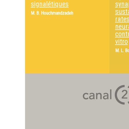
signalétiques
syna
susta
M.
B. Houchmandzadeh
rate
neur
contr
vitro
M.
L. B