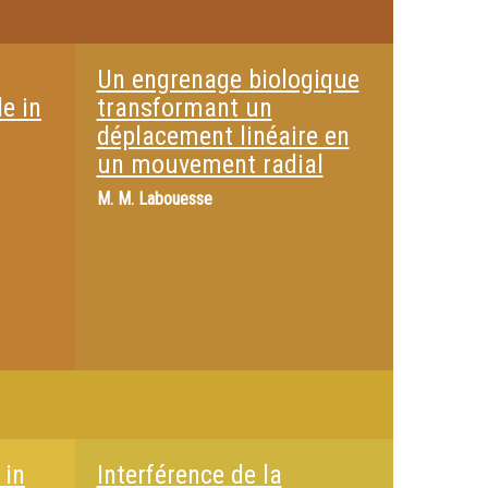
Un engrenage biologique
e in
transformant un
déplacement linéaire en
un mouvement radial
M.
M. Labouesse
 in
Interférence de la