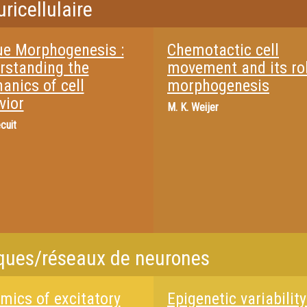
ricellulaire
ue Morphogenesis :
Chemotactic cell
rstanding the
movement and its rol
anics of cell
morphogenesis
vior
M.
K. Weijer
cuit
iques/réseaux de neurones
mics of excitatory
Epigenetic variability