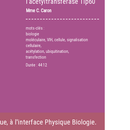
l’acétyltransférase Tip60
Mme
C. Caron
mots-clés :
biologie
moléculaire, VIH, cellule, signalisation
cellulaire,
acétylation, ubiquitination,
transfection
Durée :
44:12
e, à l'interface Physique Biologie.