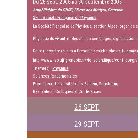
Du
26 sept. 2005
au
30 septembre 2005
Amphithéâtre du CNRS, 25 rue des Martyrs, Grenoble
SFP - Société Française de Physique
La Société Française de Physique, section Alpes, organise e
Physique du vivant: molécules, assemblages, signalisation,
Cette rencontre réunira à Grenoble des chercheurs français et
http://www-lsp.ujf-grenoble.fr/vie_scientifique/conf_cong
Thème(s) :
Physique
Sciences fondamentales
Producteur : Université Louis Pasteur, Strasbourg
Réalisateur : Colloques et Conférences
26 SEPT.
29 SEPT.