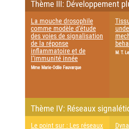
Thème III: Développement plu
La mouche drosophile
Tiss
comme modèle d’étude
unde
des voies de signalisation
mech
de la réponse
beha
inflammatoire et de
M.
T. Le
l’immunité innée
Mme
Marie-Odile Fauvarque
Thème IV: Réseaux signalét
Le point sur : Les réseaux
Dyna