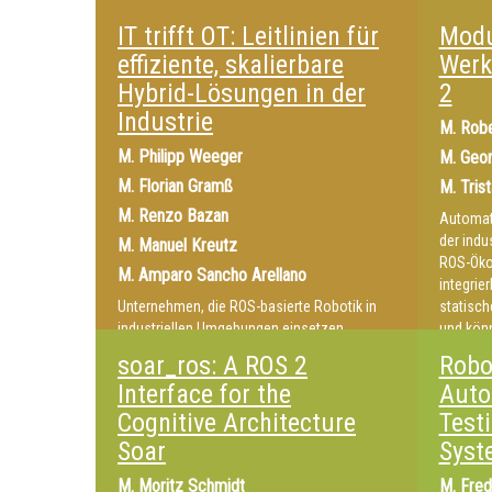
ein Upda
IT trifft OT: Leitlinien für
Modu
consort
effiziente, skalierbare
Werk
Hybrid-Lösungen in der
2
Industrie
M.
Robe
M.
Philipp Weeger
M.
Geo
M.
Florian Gramß
M.
Tris
M.
Renzo Bazan
Automat
der indus
M.
Manuel Kreutz
ROS-Öko
M.
Amparo Sancho Arellano
integrie
Unternehmen, die ROS-basierte Robotik in
statisc
industriellen Umgebungen einsetzen,
und kön
stoßen häufig auf Hürden, wenn IT- und OT-
reagiere
soar_ros: A ROS 2
Robo
Systeme verknüpft werden. Praxisnahe
tool_cha
Interface for the
Auto
Tipps und Tricks für effiziente
Paketen 
Fehlerdiagnosen helfen in Prototyp-
Cognitive Architecture
auf Basi
Test
Projekten und erweisen sich bei ersten
implemen
Soar
Syst
verkauften Anlagen als besonders wertvoll.
Im Fokus steht eine schnelle, verlässliche
M.
Moritz Schmidt
M.
Fred