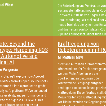
für KI-basierte Robotik.
el Wiest
Die Entwicklung und Verifikation von
zustandsbehafteter, modularer Robo
Software auf Basis von Bagfiles ist 
Herausforderung. Wir stellen Minot v
neues Tool, das die synchrone Entw
und das Testen von komplexen ROS
Pipelines ermöglicht. Minot führt ei
Bagfile-Abfragesprache und
ote: Beyond the
Kraftregelung von
Netzwerksynchronisation ein, um di
Fehlersuche zu vereinfachen und
otype: Hardening ROS
Roboterarmen mit R
Determinismus zu gewährleisten. Di
r Automotive and
M.
Matthias Mayr
Fähigkeiten werden anhand einer Fal
ical AI
zur Lidar-Inertial-Odometrie demonst
Nicht alle Aufgaben für Roboterarm
können mit steifer Positionsregelung
n Pangercic
werden. Viele Arbeiten wie die
keynote, we’ll explore how Apex.AI
Oberflächenbearbeitungen oder
n ROS 2 from its open-source roots
kontaktreiche Fertigungsaufgaben
sformed it into a production-grade,
benötigen eine schnelle und präzise
ally safe platform. We’ve enhanced
Kraftregelung. Dieser Vortrag stellt d
lity, usability, and performance, and
Möglichkeiten von Kraftregelung mi
 it to the highest ASIL levels. This
vor. Hierbei werden die Regelungsa
has allowed us to deploy our