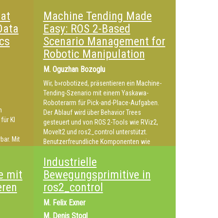
kontrovers diskutiert. Dieser Vortrag bietet
at
Machine Tending Made
einen Einblick in die Anwendung: von der
Data
Easy: ROS 2-Based
Modellierung einzelner Roboter, über die
Erstellung digitaler Zwillinge bis zur Planung
cs
Scenario Management for
autonomer Flotten. Gezeigt werden
Robotic Manipulation
Potenziale, Herausforderungen und
konkrete Lösungsansätze.
M.
Oguzhan Bozoglu
Wir, b»robotized, präsentieren ein Machine-
Tending-Szenario mit einem Yaskawa-
Roboterarm für Pick-and-Place-Aufgaben.
n
Der Ablauf wird über Behavior Trees
für KI
gesteuert und von ROS 2-Tools wie RViz2,
MoveIt2 und ros2_control unterstützt.
bar. Mit
Benutzerfreundliche Komponenten wie
ool
b»uis, b»workspace Manager, b»scene
Bazel
Industrielle
Manager und b»robots agnostic Client
ermöglichen einfache Anpassung,
e mit
Bewegungsprimitive in
ktion
Workflow-Modifikation und Anwendung auf
eren
ros2_control
gen von
verschiedene Szenarien.
M.
Felix Exner
M.
Denis Stogl
nworkflow