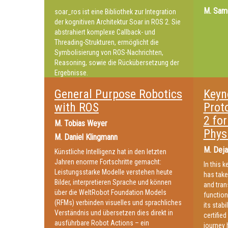
Diagnose: So kann sich Ihr Team lieber aufs
M.
Samu
soar_ros ist eine Bibliothek zur Integration
Skalierung konzentrieren, statt sich später
der kognitiven Architektur Soar in ROS 2. Sie
an „Was habe ich vor zwei Jahren verkauft?“
abstrahiert komplexe Callback- und
zu erinnern.
Threading-Strukturen, ermöglicht die
Symbolisierung von ROS-Nachrichten,
Reasoning, sowie die Rückübersetzung der
Ergebnisse.
General Purpose Robotics
Keyn
with ROS
Prot
2 fo
M.
Tobias Weyer
Phys
M.
Daniel Klingmann
M.
Deja
Künstliche Intelligenz hat in den letzten
Jahren enorme Fortschritte gemacht:
In this 
Leistungsstarke Modelle verstehen heute
has take
Bilder, interpretieren Sprache und können
and tran
über die WeltRobot Foundation Models
function
(RFMs) verbinden visuelles und sprachliches
its stabi
Verständnis und übersetzen dies direkt in
certified
ausführbare Robot Actions – ein
journey 