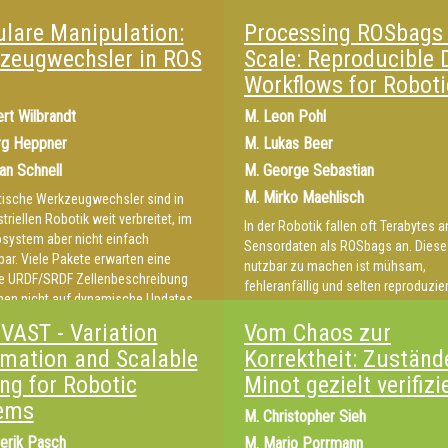
te aus dem ROS-industrial
besuchen und Zeit sparen!
lare Manipulation:
Processing ROSbags 
ium gegeben.
zeugwechsler in ROS
Scale: Reproducible 
Workflows for Roboti
rt Wilbrandt
M.
Leon Pohl
rg Heppner
M.
Lukas Beer
tan Schnell
M.
George Sebastian
M.
Mirko Maehlisch
ische Werkzeugwechsler sind in
triellen Robotik weit verbreitet, im
In der Robotik fallen oft Terabytes a
system aber nicht einfach
Sensordaten als ROSbags an. Diese 
rbar. Viele Pakete erwarten eine
nutzbar zu machen ist mühsam,
he URDF/SRDF Zellenbeschreibung
fehleranfällig und selten reproduzier
nen nicht auf dynamische Updates
Bagzel haben wir ein Open-Source-T
n. Wir zeigen, wie mit unseren
entwickelt, das durch Nutzung von 
VAST - Variation
Vom Chaos zur
nger und manipulation_pipeline
ROSbags effizient und inkrementell
mation and Scalable
Korrektheit: Zuständ
ein normaler Manipulations Stack
verarbeitet. Änderungen an der Extra
s von ros2_control und MoveIt
ing for Robotic
Minot gezielt verifizi
einzelner Sensorarten oder Hinzufü
tiert werden kann.
ems
ROSbags führen nur zu gezielter
M.
Christopher Sieh
Neuprozessierung. So entsteht ein
erik Pasch
M.
Mario Porrmann
skalierbarer, CI/CD-tauglicher Date