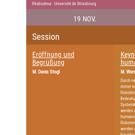
Réalisateur : Université de Strasbourg
19 NOV.
Session
Eröffnung und
Keyn
Begrüßung
huma
M.
Denis Stogl
M.
Wern
Durch ne
immer k
Roboter
Bedeutu
Systemk
werden 
humanoi
Roboterm
werden 
Fraunhof