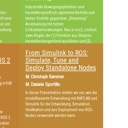
Industrielle Bewegungsprimitive sind
ter-
herstellerspezifisch optimierte Befehle und
oft eine
bieten Vorteile gegenüber „Streaming“-
or, ein
Ansteuerung mit hohen
icklung
Echtzeitanforderungen. Neu in ros2_control:
-
zwei Regler, die (1) Primitive aus Skripten
ne
herstellerübergreifend ausführen und (2)
MoveIt2-Trajektorien in PTP/LIN-Primitiven
From Simulink to ROS:
e
zerlegen und direkt am Roboter ausführen.
Wie Zeigen den Use-Case bei UR und KUKA
OS 2
Simulate, Tune and
e
Roboter und die Integration in die UR-
Deploy Standalone Nodes
lstudie
Robotertreiber.
riert.
M.
Christoph Kammer
e
 erfüllt
M.
Daniele Sportillo
In dieser Präsentation stellen wir vor, wie die
modellbasierte Entwicklung mit MATLAB und
Simulink für die Entwicklung, Simulation,
Verifikation und das Deployment von ROS-
ie
Nodes verwendet werden kann.
t ROS 2
nsätze