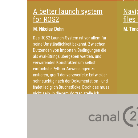
Paradigmenwechsel für die Robotik. Wir
solution
geben einen Überblick über den
A better launch system
Navi
marine, 
Forschungsstand, teilen unsere Erfahrungen
but now 
for ROS2
files
bei TNG und demonstrieren unsere ROS 2
out to 
Open-Source-Integration für RFMs.
M.
Nikolas Dahn
M.
Timo
(AV) 2.0
influenc
Das ROS2 Launch-System ist vor allem für
this shi
seine Umständlichkeit bekannt. Zwischen
robust a
Dutzenden von Importen, Bedingungen die
talk wil
als eval-Strings übergeben werden, und
traditio
verwirrenden Konstrukten um selbst
and what
einfachste Python-Anweisungen zu
embrace 
imitieren, greift der verzweifelte Entwickler
sehnsüchtig nach der Dokumentation - und
findet lediglich Bruchstücke. Doch das muss
nicht sein. In diesem Vortrag stelle ich
better_launch vor, ein ROS2-package,
welches das bestehende ROS2 Launch-
System vollständig ersetzt.