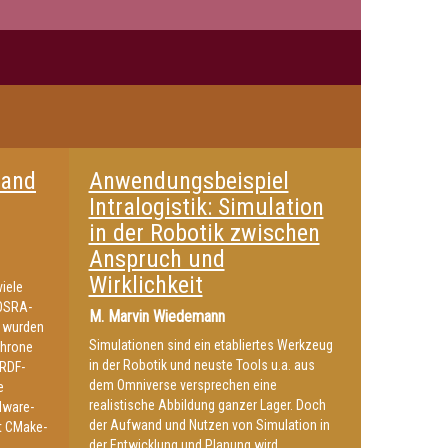
 and
Anwendungsbeispiel
Intralogistik: Simulation
in der Robotik zwischen
Anspruch und
Wirklichkeit
viele
 OSRA-
M.
Marvin Wiedemann
s wurden
Simulationen sind ein etabliertes Werkzeug
chrone
in der Robotik und neuste Tools u.a. aus
URDF-
dem Omniverse versprechen eine
e
realistische Abbildung ganzer Lager. Doch
dware-
der Aufwand und Nutzen von Simulation in
t CMake-
der Entwicklung und Planung wird