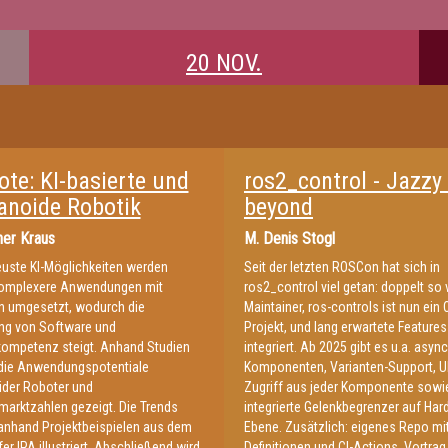
20 NOV.
ote: KI-basierte und
ros2_control - Jazzy
noide Robotik
beyond
er Kraus
M.
Denis Stogl
uste KI-Möglichkeiten werden
Seit der letzten ROSCon hat sich in
omplexere Anwendungen mit
ros2_control viel getan: doppelt so 
n umgesetzt, wodurch die
Maintainer, ros-controls ist nun ein
ng von Software und
Projekt, und lang erwartete Feature
ompetenz steigt. Anhand Studien
integriert. Ab 2025 gibt es u.a. asyn
die Anwendungspotentiale
Komponenten, Varianten-Support, 
der Roboter und
Zugriff aus jeder Komponente sowi
arktzahlen gezeigt. Die Trends
integrierte Gelenkbegrenzer auf Har
anhand Projektbeispielen aus dem
Ebene. Zusätzlich: eigenes Repo mi
er IPA illustriert. Abschließend wird
Definitionen und CI-Actions. Vortrag