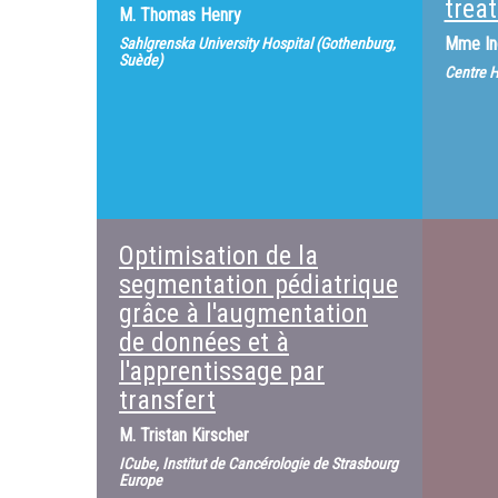
trea
M.
Thomas Henry
Mme
I
Sahlgrenska University Hospital (Gothenburg,
Suède)
Centre H
Optimisation de la
segmentation pédiatrique
grâce à l'augmentation
de données et à
l'apprentissage par
transfert
M.
Tristan Kirscher
ICube, Institut de Cancérologie de Strasbourg
Europe