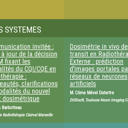
ES SYSTEMES
unication invitée :
Dosimétrie in vivo de
à jour de la décision
transit en Radiothér
 fixant les
Externe : prédiction
lités du CQI/CQE en
d'images portales pa
thérapie :
réseaux de neurones
autés, clarifications
artificiels
odalités du nouvel
M.
Côme Mével Dutertre
t dosimétrique
DOSIsoft, Toulouse Neuro Imaging C
 Barbotteau
e Radiothérapie Clairval Marseille