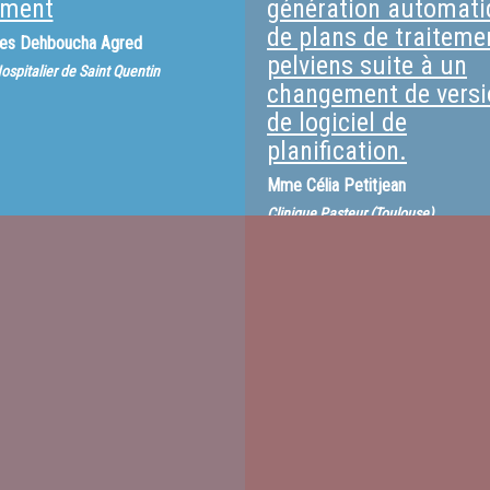
tment
génération automati
de plans de traiteme
nes Dehboucha Agred
pelviens suite à un
ospitalier de Saint Quentin
changement de versi
de logiciel de
planification.
Mme
Célia Petitjean
Clinique Pasteur (Toulouse)