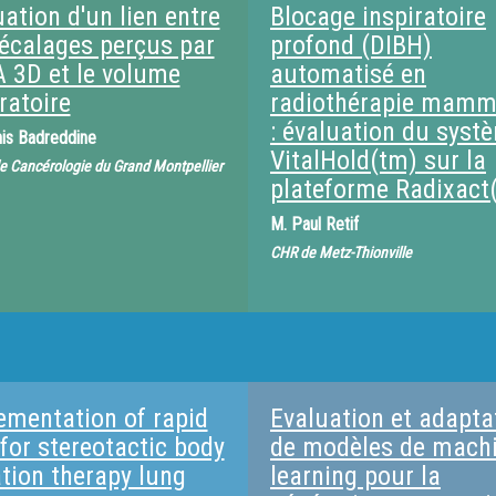
ation d'un lien entre
Blocage inspiratoire
décalages perçus par
profond (DIBH)
 3D et le volume
automatisé en
ratoire
radiothérapie mamm
: évaluation du syst
is Badreddine
VitalHold(tm) sur la
e Cancérologie du Grand Montpellier
plateforme Radixact(
M.
Paul Retif
CHR de Metz-Thionville
ementation of rapid
Evaluation et adapta
for stereotactic body
de modèles de mach
ation therapy lung
learning pour la