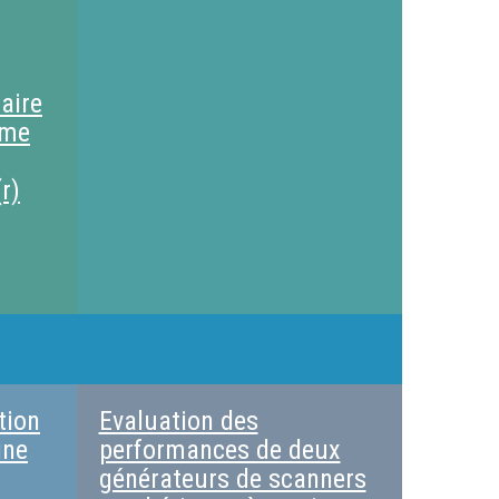
Institut Curie Saint-Cloud
aire
ème
r)
tion
Evaluation des
ine
performances de deux
générateurs de scanners