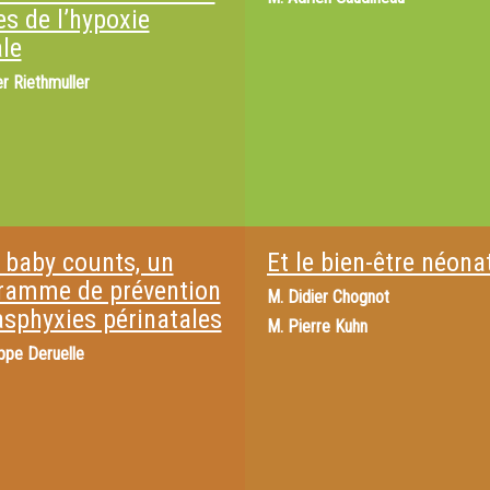
es de l’hypoxie
ale
er Riethmuller
 baby counts, un
Et le bien-être néona
ramme de prévention
M.
Didier Chognot
asphyxies périnatales
M.
Pierre Kuhn
ippe Deruelle