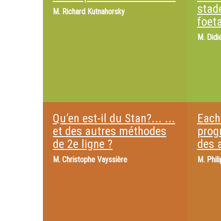
stad
M.
Richard Kutnahorsky
foet
M.
Didi
Qu’en est-il du Stan?... ...
Each
et des autres méthodes
prog
de 2e ligne ?
des 
M.
Christophe Vayssière
M.
Phil