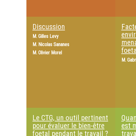
Discussion
Fact
envi
M.
Gilles Levy
mena
M.
Nicolas Sananes
foeta
M.
Olivier Morel
M.
Gabr
Le CTG, un outil pertinent
Quand
pour évaluer le bien-être
est 
foetal pendant le travail ?
trava