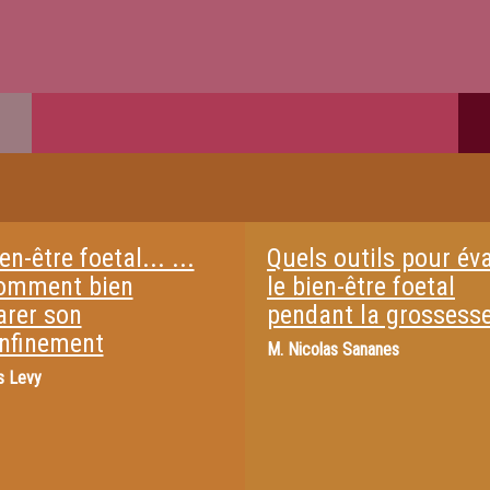
en-être foetal... ...
Quels outils pour év
omment bien
le bien-être foetal
arer son
pendant la grossesse
nfinement
M.
Nicolas Sananes
es Levy