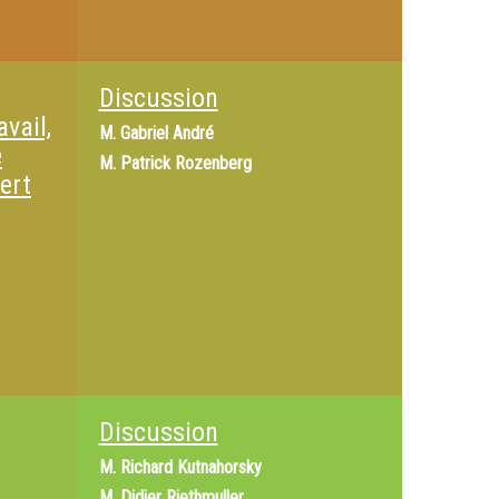
Discussion
vail,
M.
Gabriel André
e
M.
Patrick Rozenberg
ert
Discussion
M.
Richard Kutnahorsky
M.
Didier Riethmuller