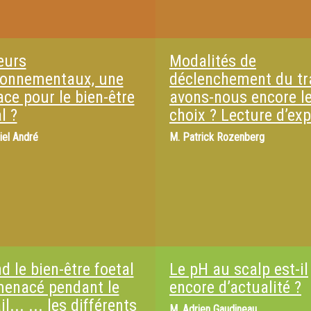
eurs
Modalités de
ronnementaux, une
déclenchement du tra
ce pour le bien-être
avons-nous encore l
l ?
choix ? Lecture d’exp
iel André
M.
Patrick Rozenberg
 le bien-être foetal
Le pH au scalp est-il
menacé pendant le
encore d’actualité ?
il... ... les différents
M.
Adrien Gaudineau