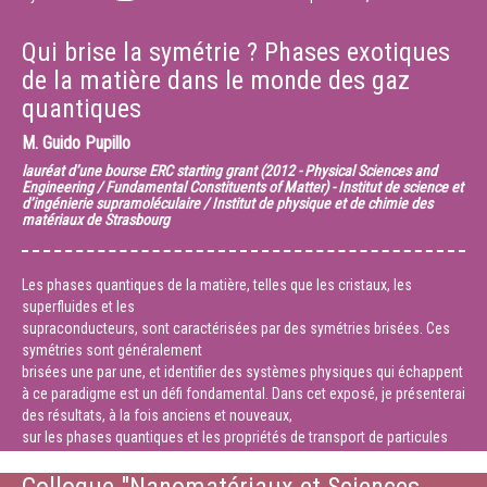
Qui brise la symétrie ? Phases exotiques
de la matière dans le monde des gaz
quantiques
M.
Guido Pupillo
lauréat d’une bourse ERC starting grant (2012 - Physical Sciences and
Engineering / Fundamental Constituents of Matter) - Institut de science et
d’ingénierie supramoléculaire / Institut de physique et de chimie des
matériaux de Strasbourg
Les phases quantiques de la matière, telles que les cristaux, les
superfluides et les
supraconducteurs, sont caractérisées par des symétries brisées. Ces
symétries sont généralement
brisées une par une, et identifier des systèmes physiques qui échappent
à ce paradigme est un défi fondamental. Dans cet exposé, je présenterai
des résultats, à la fois anciens et nouveaux,
sur les phases quantiques et les propriétés de transport de particules
quantiques avec des
couplages non locaux, comme par exemple dans les gaz quantiques