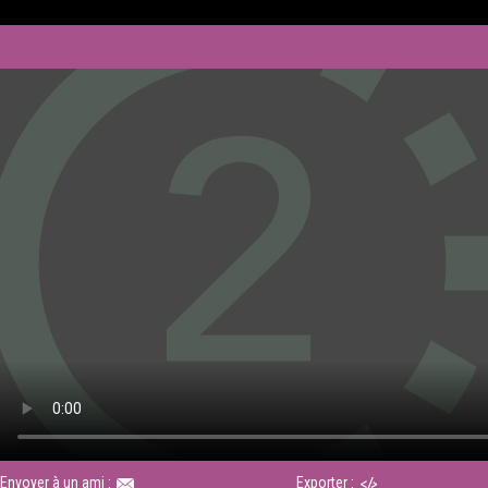
Envoyer à un ami :
Exporter :