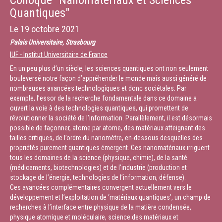
Colloque "Nanomatériaux et Sciences
avec des interactions dipolaires, de type "Rydberg", ou encore des
Quantiques"
interactions induites par une cavité. Nous
discuterons de la façon dont les couplages non locaux peuvent générer
Le
19 octobre 2021
une grande variété de
Palais Universitaire, Strasbourg
phases quantiques, y compris des phases avec de multiples symétries
IUF - Institut Universitaire de France
brisées comme la célèbre
phase "supersolide". Nous fournirons en outre des preuves solides que
En un peu plus d’un siècle, les sciences quantiques ont non seulement
les couplages non locaux
bouleversé notre façon d’appréhender le monde mais aussi généré de
peuvent également générer des phases conductrices sans aucune
nombreuses avancées technologiques et donc sociétales. Par
brisure de symétrie : le célèbre
exemple, l’essor de la recherche fondamentale dans ce domaine a
et insaisissable "métal de Bose".
ouvert la voie à des technologies quantiques, qui promettent de
révolutionner la société de l’information. Parallèlement, il est désormais
Durée :
29:34
possible de façonner, atome par atome, des matériaux atteignant des
tailles critiques, de l’ordre du nanomètre, en-dessous desquelles des
propriétés purement quantiques émergent. Ces nanomatériaux irriguent
tous les domaines de la science (physique, chimie), de la santé
(médicaments, biotechnologies) et de l’industrie (production et
stockage de l’énergie, technologies de l’information, défense).
Ces avancées complémentaires convergent actuellement vers le
développement et l’exploitation de ‘matériaux quantiques’, un champ de
recherches à l’interface entre physique de la matière condensée,
physique atomique et moléculaire, science des matériaux et