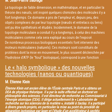
M.
Jean-Pierre Sauvage
La topologie de faible dimension, en mathématique, et en particulier la
théorie des nœuds, ont inspiré quelques chimistes des molécules il y a
fort longtemps. Ce domaine a pris de l’ampleur et, depuis peu, des
objets complexes de par leur topologie (nœuds et entrelacs ou liens)
ont pu être synthétisés et étudiés. Incidemment, le domaine de la
topologie moléculaire a conduit il y a longtemps, à celui des machines
moléculaires comme cela sera expliqué au cours de l’exposé.
De nombreux processus biologiques essentiels font intervenir des
moteurs moléculaires (naturels). Ces moteurs sont constitués de
protéines dont la mise en mouvement, le plus souvent déclenchée par
l'hydrolyse d'ATP (le "fioul" biologique), correspond à une fonction
précise et importante. Parmi les exemples les plus spectaculaires, nous
Le « halo symbolique » des nouvelles
pouvons citer l'ATPas e, véritable moteur rotatif responsable de la
fabrication de l'ATP. Pour le chimiste de synthèse, l'élaboration de
technologies (nanos ou quantiques)
molécules totalement artificielles, dont le comportement rappelle celui
M.
Etienne Klein
des systèmes biologiques, est un défi formidable.
L'élaboration de "machines" et "moteurs" moléculaires de synthèse
Étienne Klein est ancien élève de l’École centrale Paris et a obtenu un
DEA de physique théorique. Il a par la suite effectué un doctorat en
représente un domaine particulièrement actif, qui a vu le jour il y a
philosophie des sciences. Il est directeur de recherche au Commissariat à
environ 25 ans. Ces machines sont des objets nanométriques pour
l’énergie atomique (CEA). Il dirige actuellement le « Laboratoire de
lesquels il est possible de mettre en mouvement une partie du
recherche sur les sciences de la matière », installé à Saclay. Il a participé
à divers grands projets, en particulier la mise au point du procédé de
composé ou de l'assemblée moléculaire considérée, par l'intervention
séparation isotopique par laser et l’étude d’un accélérateur à cavités