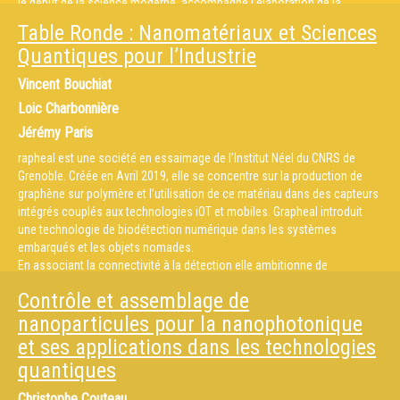
le début de la science moderne, accompagné l’élaboration de la
méthode scientifique et illustré ses traits caractéristiques. Il y a depuis
Table Ronde : Nanomatériaux et Sciences
Galilée jusqu’aux dernières avancées de la physique et de l’optique
Quantiques pour l’Industrie
quantiques auxquelles j’ai eu la chance de contribuer une continuité que
je rappelerai. J’évoquerai aussi l’importance de la transmission des
Vincent Bouchiat
savoirs et des valeurs à laquelle j’ai toujours pu me consacrer dans un
Loic Charbonnière
environnement de confiance et de liberté. Je concluerai en espérant que
les jeunes chercheurs qui entrent dans la carrière aujourd’hui pourront
Jérémy Paris
bénéficier de conditions comparables, indispensables à
rapheal est une société en essaimage de l’Institut Néel du CNRS de
l’épanouissement d’une recherche plus nécessaire que jamais.
Grenoble. Créée en Avril 2019, elle se concentre sur la production de
graphène sur polymère et l’utilisation de ce matériau dans des capteurs
intégrés couplés aux technologies iOT et mobiles. Grapheal introduit
une technologie de biodétection numérique dans les systèmes
embarqués et les objets nomades.
En associant la connectivité à la détection elle ambitionne de
révolutionner les diagnostics sur le terrain et le suivi à domicile des
Contrôle et assemblage de
patients à distance en offrant des outils de précision pour la
télémédecine. Grapheal développe des capteurs qui permettent une
nanoparticules pour la nanophotonique
surveillance et un diagnostic continus , en particulier pour le traitement
et ses applications dans les technologies
des maladies chroniques.
quantiques
Le premier produit, Woundlab, est un patch de suivi de cicatrisation qui
va permettre aux soignants de disposer d'un outil d'évaluation amélioré
Christophe Couteau