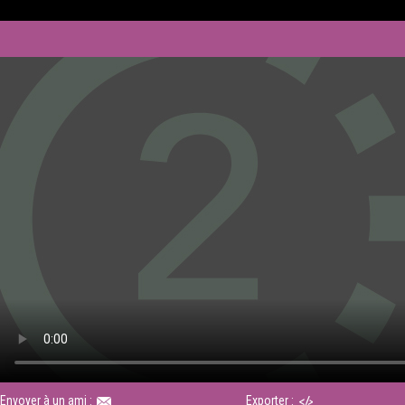
Envoyer à un ami :
Exporter :