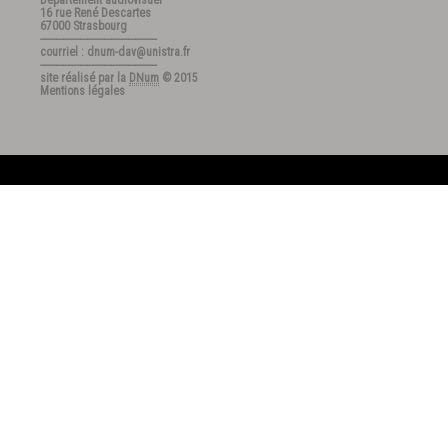
Département audiovisuel
16 rue René Descartes
67000 Strasbourg
---------------------------------------
courriel : dnum-dav@unistra.fr
---------------------------------------
site réalisé par la
DNum
© 2015
Mentions légales