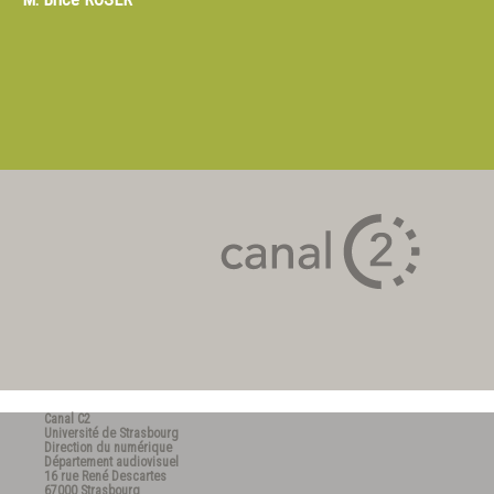
Canal C2
Université de Strasbourg
Direction du numérique
Département audiovisuel
16 rue René Descartes
67000 Strasbourg