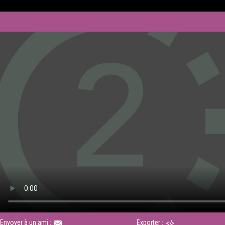
Envoyer à un ami :
Exporter :