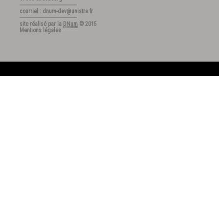
---------------------------------------
courriel : dnum-dav@unistra.fr
---------------------------------------
site réalisé par la
DNum
© 2015
Mentions légales